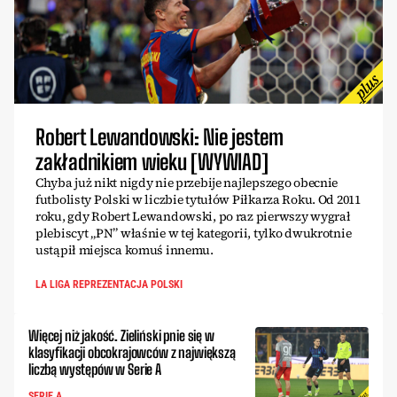
Robert Lewandowski: Nie jestem
zakładnikiem wieku [WYWIAD]
Chyba już nikt nigdy nie przebije najlepszego obecnie
futbolisty Polski w liczbie tytułów Piłkarza Roku. Od 2011
roku, gdy Robert Lewandowski, po raz pierwszy wygrał
plebiscyt „PN” właśnie w tej kategorii, tylko dwukrotnie
ustąpił miejsca komuś innemu.
LA LIGA REPREZENTACJA POLSKI
Więcej niż jakość. Zieliński pnie się w
klasyfikacji obcokrajowców z największą
liczbą występów w Serie A
SERIE A