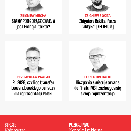
ZBIGNIEW MUCHA
ZBIGNIEW ROKITA
STANY PODGORĄCZKOWE: A
Zbigniew Rokita: Forza
jeśli Francja, to kto?
Arktyka! [FELIETON]
PRZEMYSŁAW PAWLAK
LESZEK ORŁOWSKI
RL 2028, czyli co transfer
Hiszpania świętuje awans
Lewandowskiego oznacza
do finału MŚ i zachwyca się
dla reprezentacji Polski
swoją reprezentacją
SEKCJE
POZNAJ NAS
Najnowsze
Kontakt i reklama