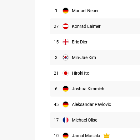
1
Manuel Neuer
27
Konrad Laimer
15
Eric Dier
3
Min-Jae Kim
21
Hiroki Ito
6
Joshua Kimmich
45
Aleksandar Pavlovic
17
Michael Olise
10
Jamal Musiala