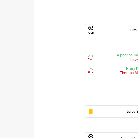
Hirok
2
-
0
Alphonso Da
Hirok
Harry 
Thomas Mu
Leroy 