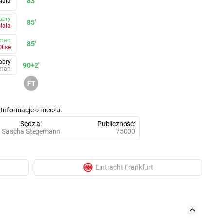
83'
iala
abry
85'
iala
oman
85'
Olise
abry
90+2'
oman
Informacje o meczu
Sędzia
Publiczność
Sascha Stegemann
75000
Eintracht Frankfurt