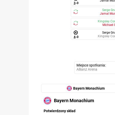
Jamal Mus
3
-
0
Serge Gn
Jamal Mus
Kingsley C
Michael 
Serge Gn
Kingsley C
4
-
0
Miejsce spotkania
Allianz Arena
Bayern Monachium
Bayern Monachium
6.91
Potwierdzony skład