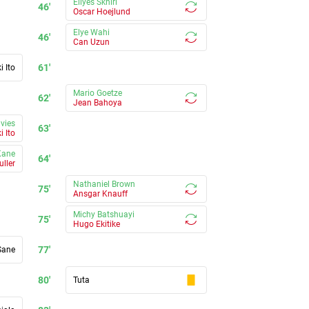
Ellyes Skhiri
46'
Oscar Hoejlund
Elye Wahi
46'
Can Uzun
61'
i Ito
Mario Goetze
62'
Jean Bahoya
vies
63'
i Ito
Kane
64'
ller
Nathaniel Brown
75'
Ansgar Knauff
Michy Batshuayi
75'
Hugo Ekitike
77'
Sane
80'
Tuta