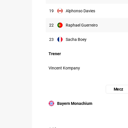
19
Alphonso Davies
22
Raphael Guerreiro
23
Sacha Boey
Trener
Vincent Kompany
Mecz
Uczestnik: Bayern Monachium
Bayern Monachium