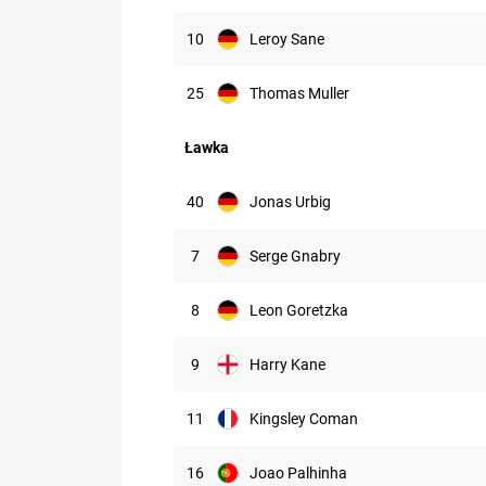
10
Leroy Sane
25
Thomas Muller
Ławka
40
Jonas Urbig
7
Serge Gnabry
8
Leon Goretzka
9
Harry Kane
11
Kingsley Coman
16
Joao Palhinha