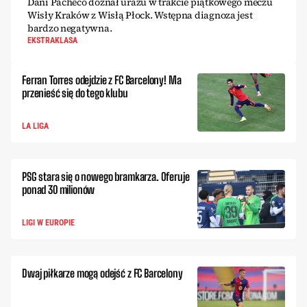
Dani Pacheco doznał urazu w trakcie piątkowego meczu
Wisły Kraków z Wisłą Płock. Wstępna diagnoza jest
bardzo negatywna.
EKSTRAKLASA
Ferran Torres odejdzie z FC Barcelony! Ma
przenieść się do tego klubu
LA LIGA
PSG stara się o nowego bramkarza. Oferuje
ponad 30 milionów
LIGI W EUROPIE
Dwaj piłkarze mogą odejść z FC Barcelony