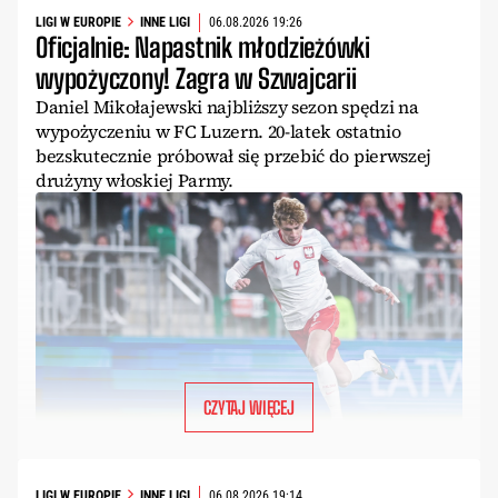
LIGI W EUROPIE
INNE LIGI
06.08.2026 19:26
Oficjalnie: Napastnik młodzieżówki
wypożyczony! Zagra w Szwajcarii
Daniel Mikołajewski najbliższy sezon spędzi na
wypożyczeniu w FC Luzern. 20-latek ostatnio
bezskutecznie próbował się przebić do pierwszej
drużyny włoskiej Parmy.
CZYTAJ WIĘCEJ
LIGI W EUROPIE
INNE LIGI
06.08.2026 19:14