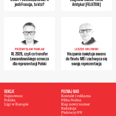
jeśli Francja, to kto?
Arktyka! [FELIETON]
PRZEMYSŁAW PAWLAK
LESZEK ORŁOWSKI
RL 2028, czyli co transfer
Hiszpania świętuje awans
Lewandowskiego oznacza
do finału MŚ i zachwyca się
dla reprezentacji Polski
swoją reprezentacją
SEKCJE
POZNAJ NAS
Najnowsze
Kontakt i reklama
Polska
Piłka Nożna
Ligi w Europie
Kup nowy numer
Redakcja
Plebiscyt PN