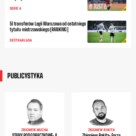
SERIE A
51 transferów Legii Warszawa od ostatniego
tytułu mistrzowskiego [RANKING]
EKSTRAKLASA
PUBLICYSTYKA
ZBIGNIEW MUCHA
ZBIGNIEW ROKITA
STANY PODGORĄCZKOWE: A
Zbigniew Rokita: Forza