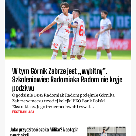
W tym Górnik Zabrze jest „wybitny”.
Szkoleniowiec Radomiaka Radom nie kryje
podziwu
O godzinie 14:45 Radomiak Radom podejmie Górnika
Zabrze w meczu trzeciej kolejki PKO Bank Polski
Ekstraklasy. Jego trener pochwalił rywala.
EKSTRAKLASA
Jaka przyszłość czeka Milika? Nastąpił
zwrot akcji