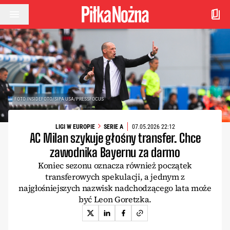
Przejdź do treści
FOTO INSIDEFOTO/SIPA USA/PRESSFOCUS
LIGI W EUROPIE
SERIE A
07.05.2026 22:12
AC Milan szykuje głośny transfer. Chce
zawodnika Bayernu za darmo
Koniec sezonu oznacza również początek
transferowych spekulacji, a jednym z
najgłośniejszych nazwisk nadchodzącego lata może
być Leon Goretzka.