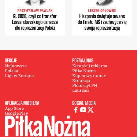
PRZEMYSŁAW PAWLAK
LESZEK ORŁOWSKI
RL 2028, czyli co transfer
Hiszpania świętuje awans
Lewandowskiego oznacza
do finału MŚ i zachwyca się
dla reprezentacji Polski
swoją reprezentacją
SEKCJE
POZNAJ NAS
Najnowsze
Kontakt i reklama
Polska
Piłka Nożna
Ligi w Europie
Kup nowy numer
Redakcja
Plebiscyt PN
Laureaci
APLIKACJA MOBILNA
SOCIAL MEDIA
App Store
Google Play