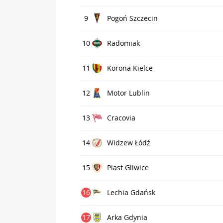
9
Pogoń Szczecin
10
Radomiak
11
Korona Kielce
12
Motor Lublin
13
Cracovia
14
Widzew Łódź
15
Piast Gliwice
16
Lechia Gdańsk
17
Arka Gdynia