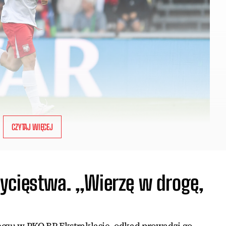
CZYTAJ WIĘCEJ
ycięstwa. „Wierzę w drogę,
eczu w PKO BP Ekstraklasie, odkąd prowadzi go