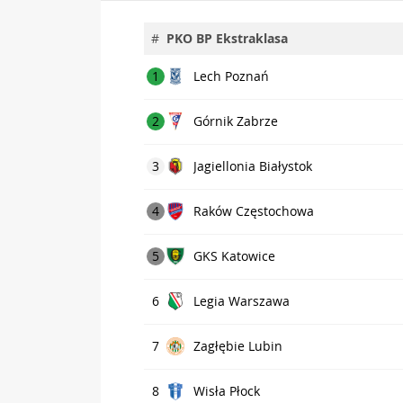
#
PKO BP Ekstraklasa
1
Lech Poznań
2
Górnik Zabrze
3
Jagiellonia Białystok
4
Raków Częstochowa
5
GKS Katowice
6
Legia Warszawa
7
Zagłębie Lubin
8
Wisła Płock