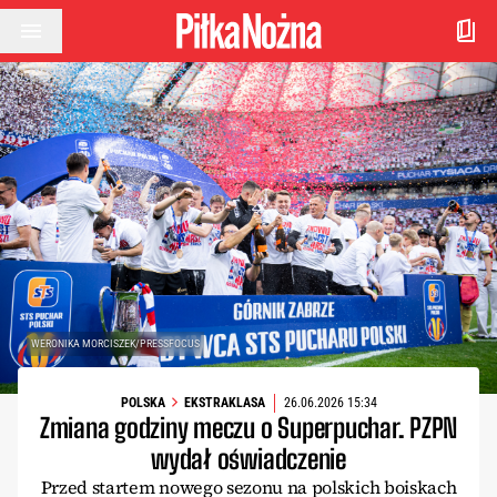
Przejdź do treści
WERONIKA MORCISZEK/PRESSFOCUS
POLSKA
EKSTRAKLASA
26.06.2026 15:34
Zmiana godziny meczu o Superpuchar. PZPN
wydał oświadczenie
Przed startem nowego sezonu na polskich boiskach