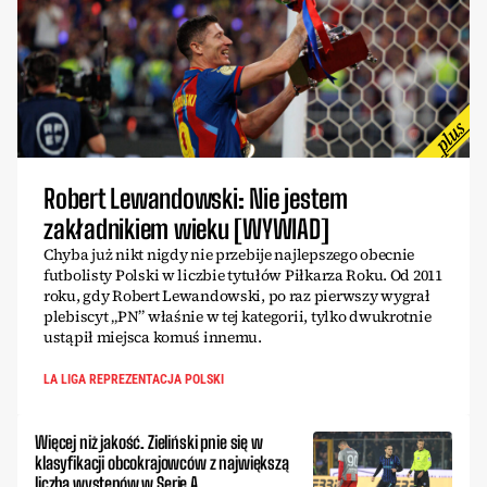
Robert Lewandowski: Nie jestem
zakładnikiem wieku [WYWIAD]
Chyba już nikt nigdy nie przebije najlepszego obecnie
futbolisty Polski w liczbie tytułów Piłkarza Roku. Od 2011
roku, gdy Robert Lewandowski, po raz pierwszy wygrał
plebiscyt „PN” właśnie w tej kategorii, tylko dwukrotnie
ustąpił miejsca komuś innemu.
LA LIGA REPREZENTACJA POLSKI
Więcej niż jakość. Zieliński pnie się w
klasyfikacji obcokrajowców z największą
liczbą występów w Serie A