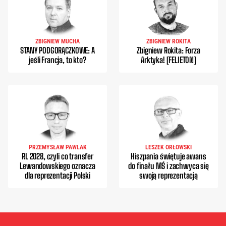
ZBIGNIEW MUCHA
ZBIGNIEW ROKITA
STANY PODGORĄCZKOWE: A
Zbigniew Rokita: Forza
jeśli Francja, to kto?
Arktyka! [FELIETON]
PRZEMYSŁAW PAWLAK
LESZEK ORŁOWSKI
RL 2028, czyli co transfer
Hiszpania świętuje awans
Lewandowskiego oznacza
do finału MŚ i zachwyca się
dla reprezentacji Polski
swoją reprezentacją