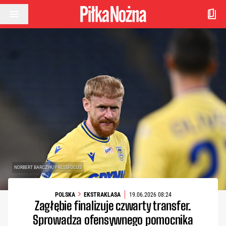
Przejdź do treści
NORBERT BARCZYK/PRESSFOCUS
POLSKA
EKSTRAKLASA
19.06.2026 08:24
Zagłębie finalizuje czwarty transfer.
Sprowadza ofensywnego pomocnika