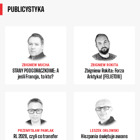
PUBLICYSTYKA
ZBIGNIEW MUCHA
ZBIGNIEW ROKITA
STANY PODGORĄCZKOWE: A
Zbigniew Rokita: Forza
jeśli Francja, to kto?
Arktyka! [FELIETON]
PRZEMYSŁAW PAWLAK
LESZEK ORŁOWSKI
RL 2028, czyli co transfer
Hiszpania świętuje awans