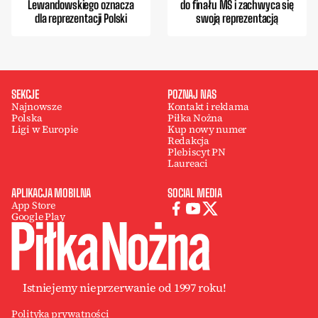
Lewandowskiego oznacza
do finału MŚ i zachwyca się
dla reprezentacji Polski
swoją reprezentacją
SEKCJE
POZNAJ NAS
Najnowsze
Kontakt i reklama
Polska
Piłka Nożna
Ligi w Europie
Kup nowy numer
Redakcja
Plebiscyt PN
Laureaci
APLIKACJA MOBILNA
SOCIAL MEDIA
App Store
Google Play
Istniejemy nieprzerwanie od 1997 roku!
Polityka prywatności