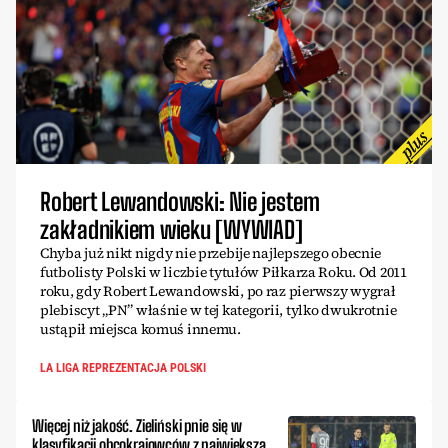
Robert Lewandowski: Nie jestem
zakładnikiem wieku [WYWIAD]
Chyba już nikt nigdy nie przebije najlepszego obecnie
futbolisty Polski w liczbie tytułów Piłkarza Roku. Od 2011
roku, gdy Robert Lewandowski, po raz pierwszy wygrał
plebiscyt „PN” właśnie w tej kategorii, tylko dwukrotnie
ustąpił miejsca komuś innemu.
LA LIGA REPREZENTACJA POLSKI
Więcej niż jakość. Zieliński pnie się w
klasyfikacji obcokrajowców z największą