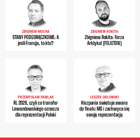
ZBIGNIEW MUCHA
ZBIGNIEW ROKITA
STANY PODGORĄCZKOWE: A
Zbigniew Rokita: Forza
jeśli Francja, to kto?
Arktyka! [FELIETON]
PRZEMYSŁAW PAWLAK
LESZEK ORŁOWSKI
RL 2028, czyli co transfer
Hiszpania świętuje awans
Lewandowskiego oznacza
do finału MŚ i zachwyca się
dla reprezentacji Polski
swoją reprezentacją