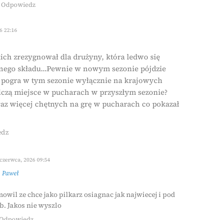
Odpowiedz
6 22:16
ch zrezygnował dla drużyny, która ledwo się
dnego składu…Pewnie w nowym sezonie pójdzie
e pogra w tym sezonie wyłącznie na krajowych
lczą miejsce w pucharach w przyszłym sezonie?
az więcej chętnych na grę w pucharach co pokazał
edz
czerwca, 2026 09:54
z
Paweł
wil ze chce jako pilkarz osiagnac jak najwiecej i pod
b. Jakos nie wyszlo
Odpowiedz