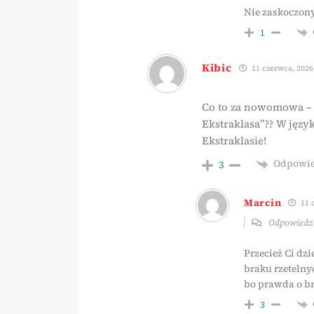
Nie zaskoczony
1
Kibic
11 czerwca, 2026
Co to za nowomowa – 
Ekstraklasa”?? W języ
Ekstraklasie!
Odpowi
3
Marcin
11 
Odpowied
Przecież Ci dz
braku rzetelny
bo prawda o br
3