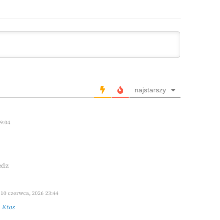
najstarszy
9:04
edz
10 czerwca, 2026 23:44
z
Ktos