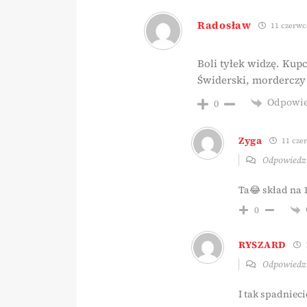
Radosław
11 czerwca
Boli tyłek widzę. Kupc
Świderski, morderczy
Odpowi
0
Zyga
11 czer
Odpowied
Ta😂 skład na 1
0
RYSZARD
Odpowied
I tak spadnieci