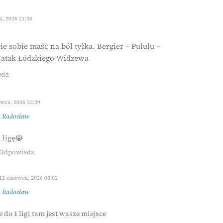
, 2026 21:38
ie sobie maść na ból tyłka. Bergier – Pululu –
 atak Łódzkiego Widzewa
edz
wca, 2026 23:39
z
Radosław
 ligę😭
Odpowiedz
12 czerwca, 2026 08:02
z
Radosław
e do 1 ligi tam jest wasze miejsce