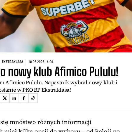
EKSTRAKLASA
10.06.2026 16:06
o nowy klub Afimico Pululu!
em Afimico Pululu. Napastnik wybrał nowy klub i
ostanie w PKO BP Ekstraklasa!
 się mnóstwo różnych informacji
 miał kilka opcji do wyboru – od Belgii po