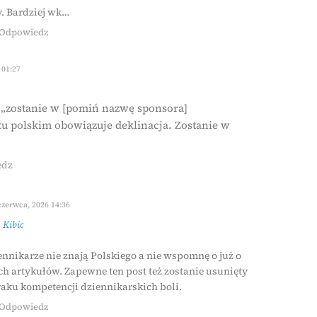
. Bardziej wk…
Odpowiedz
 01:27
„zostanie w [pomiń nazwę sponsora]
ku polskim obowiązuje deklinacja. Zostanie w
edz
czerwca, 2026 14:36
z
Kibic
iennikarze nie znają Polskiego a nie wspomnę o już o
ch artykułów. Zapewne ten post też zostanie usunięty
aku kompetencji dziennikarskich boli.
Odpowiedz