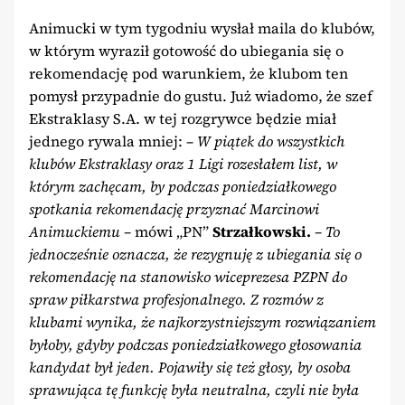
Animucki w tym tygodniu wysłał maila do klubów,
w którym wyraził gotowość do ubiegania się o
rekomendację pod warunkiem, że klubom ten
pomysł przypadnie do gustu. Już wiadomo, że szef
Ekstraklasy S.A. w tej rozgrywce będzie miał
jednego rywala mniej: –
W piątek do wszystkich
klubów Ekstraklasy oraz 1 Ligi rozesłałem list, w
którym zachęcam, by podczas poniedziałkowego
spotkania rekomendację przyznać Marcinowi
Animuckiemu –
mówi „PN”
Strzałkowski.
– To
jednocześnie oznacza, że rezygnuję z ubiegania się o
rekomendację na stanowisko wiceprezesa PZPN do
spraw piłkarstwa profesjonalnego. Z rozmów z
klubami wynika, że najkorzystniejszym rozwiązaniem
byłoby, gdyby podczas poniedziałkowego głosowania
kandydat był jeden. Pojawiły się też głosy, by osoba
sprawująca tę funkcję była neutralna, czyli nie była