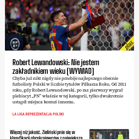
Robert Lewandowski: Nie jestem
zakładnikiem wieku [WYWIAD]
Chyba już nikt nigdy nie przebije najlepszego obecnie
futbolisty Polski w liczbie tytułów Piłkarza Roku. Od 2011
roku, gdy Robert Lewandowski, po raz pierwszy wygrał
plebiscyt „PN” właśnie w tej kategorii, tylko dwukrotnie
ustąpił miejsca komuś innemu.
LA LIGA REPREZENTACJA POLSKI
Więcej niż jakość. Zieliński pnie się w
klasyfikacji obcokrajowców z największą