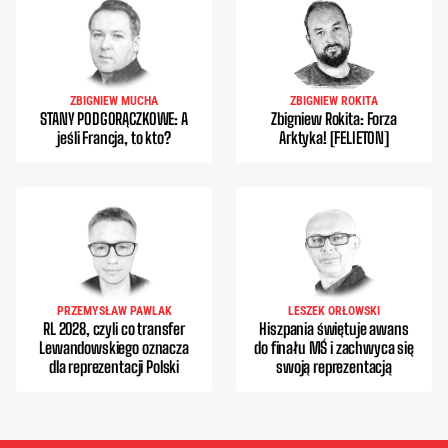
ZBIGNIEW MUCHA
ZBIGNIEW ROKITA
STANY PODGORĄCZKOWE: A
Zbigniew Rokita: Forza
jeśli Francja, to kto?
Arktyka! [FELIETON]
PRZEMYSŁAW PAWLAK
LESZEK ORŁOWSKI
RL 2028, czyli co transfer
Hiszpania świętuje awans
Lewandowskiego oznacza
do finału MŚ i zachwyca się
dla reprezentacji Polski
swoją reprezentacją