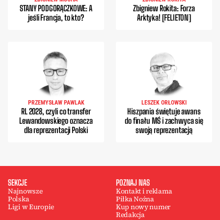
STANY PODGORĄCZKOWE: A
Zbigniew Rokita: Forza
jeśli Francja, to kto?
Arktyka! [FELIETON]
PRZEMYSŁAW PAWLAK
LESZEK ORŁOWSKI
RL 2028, czyli co transfer
Hiszpania świętuje awans
Lewandowskiego oznacza
do finału MŚ i zachwyca się
dla reprezentacji Polski
swoją reprezentacją
SEKCJE
POZNAJ NAS
Najnowsze
Kontakt i reklama
Polska
Piłka Nożna
Ligi w Europie
Kup nowy numer
Redakcja