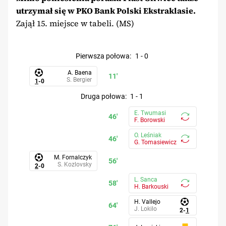
utrzymał się w PKO Bank Polski Ekstraklasie.
Zajął 15. miejsce w tabeli. (MS)
pierwsza połowa
:
1
-
0
A. Baena
11'
S. Bergier
1
-
0
druga połowa
:
1
-
1
E. Twumasi
46'
F. Borowski
O. Leśniak
46'
G. Tomasiewicz
M. Fornalczyk
56'
S. Kozlovsky
2
-
0
L. Sanca
58'
H. Barkouski
H. Vallejo
64'
J. Lokilo
2
-
1