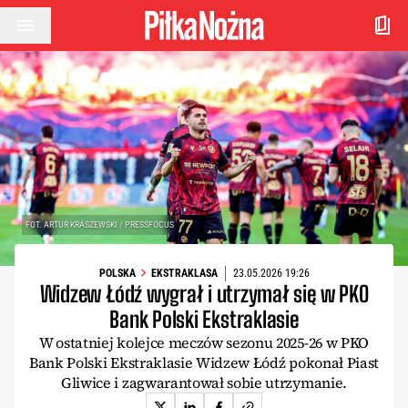
Przejdź do treści
FOT. ARTUR KRASZEWSKI / PRESSFOCUS
POLSKA
EKSTRAKLASA
23.05.2026 19:26
Widzew Łódź wygrał i utrzymał się w PKO
Bank Polski Ekstraklasie
W ostatniej kolejce meczów sezonu 2025-26 w PKO
Bank Polski Ekstraklasie Widzew Łódź pokonał Piast
Gliwice i zagwarantował sobie utrzymanie.