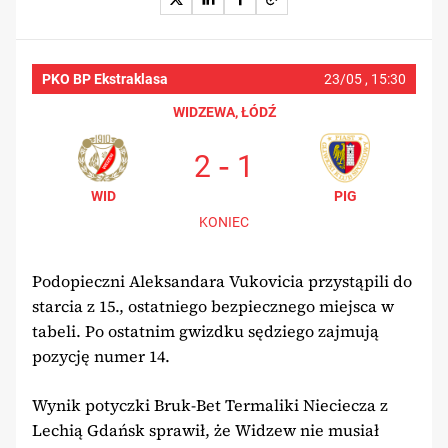
PKO BP Ekstraklasa
23/05 ,
15:30
WIDZEWA, ŁÓDŹ
-
2
1
WID
PIG
KONIEC
Podopieczni Aleksandara Vukovicia przystąpili do
starcia z 15., ostatniego bezpiecznego miejsca w
tabeli. Po ostatnim gwizdku sędziego zajmują
pozycję numer 14.
Wynik potyczki Bruk-Bet Termaliki Nieciecza z
Lechią Gdańsk sprawił, że Widzew nie musiał