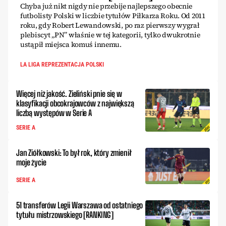
Chyba już nikt nigdy nie przebije najlepszego obecnie
futbolisty Polski w liczbie tytułów Piłkarza Roku. Od 2011
roku, gdy Robert Lewandowski, po raz pierwszy wygrał
plebiscyt „PN” właśnie w tej kategorii, tylko dwukrotnie
ustąpił miejsca komuś innemu.
LA LIGA REPREZENTACJA POLSKI
Więcej niż jakość. Zieliński pnie się w
klasyfikacji obcokrajowców z największą
liczbą występów w Serie A
SERIE A
Jan Ziółkowski: To był rok, który zmienił
moje życie
SERIE A
51 transferów Legii Warszawa od ostatniego
tytułu mistrzowskiego [RANKING]