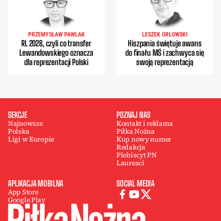
PRZEMYSŁAW PAWLAK
LESZEK ORŁOWSKI
RL 2028, czyli co transfer
Hiszpania świętuje awans
Lewandowskiego oznacza
do finału MŚ i zachwyca się
dla reprezentacji Polski
swoją reprezentacją
SEKCJE
POZNAJ NAS
Najnowsze
Kontakt i reklama
Polska
Piłka Nożna
Ligi w Europie
Kup nowy numer
Redakcja
Plebiscyt PN
Laureaci
APLIKACJA MOBILNA
SOCIAL MEDIA
App Store
Google Play