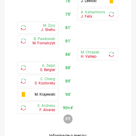
76'
J. Lewicki
A. Katsantonis
79'
J. Felix
M. Żyro
81'
J. Shehu
B. Pawłowski
81'
M. Fornalczyk
M. Chrapek
86'
H. Vallejo
A. Zeqiri
88'
S. Bergier
C. Cheng
89'
S. Kozlovsky
90'
M. Krajewski
S. Andreou
90+4'
F. Alvarez
Informacje o meczu