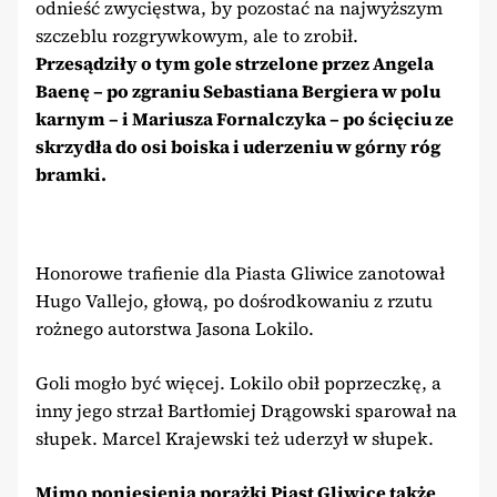
odnieść zwycięstwa, by pozostać na najwyższym
szczeblu rozgrywkowym, ale to zrobił.
Przesądziły o tym gole strzelone przez Angela
Baenę – po zgraniu Sebastiana Bergiera w polu
karnym – i Mariusza Fornalczyka – po ścięciu ze
skrzydła do osi boiska i uderzeniu w górny róg
bramki.
Honorowe trafienie dla Piasta Gliwice zanotował
Hugo Vallejo, głową, po dośrodkowaniu z rzutu
rożnego autorstwa Jasona Lokilo.
Goli mogło być więcej. Lokilo obił poprzeczkę, a
inny jego strzał Bartłomiej Drągowski sparował na
słupek. Marcel Krajewski też uderzył w słupek.
Mimo poniesienia porażki Piast Gliwice także