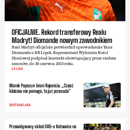
OFICJALNIE. Rekord transferowy Realu
Madryt! Diomande nowym zawodnikiem
Real Madryt oficjalnie potwierdził sprowadzenie Yana
Diomande z RB Lipsk. Reprezentant Wybrzeża Kości
Słoniowej podpisał kontrakt obowiązujący przez siedem
sezonów, do 30 czerwca 2033 roku.
LA LIGA
Marek Papszun broni Rajovicia. „Część
kibiców nie pomaga, to już przesada”
EKSTRAKLASA
Przewidywany skład GKS-u Katowice na