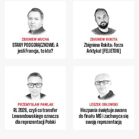
ZBIGNIEW MUCHA
ZBIGNIEW ROKITA
STANY PODGORĄCZKOWE: A
Zbigniew Rokita: Forza
jeśli Francja, to kto?
Arktyka! [FELIETON]
PRZEMYSŁAW PAWLAK
LESZEK ORŁOWSKI
RL 2028, czyli co transfer
Hiszpania świętuje awans
Lewandowskiego oznacza
do finału MŚ i zachwyca się
dla reprezentacji Polski
swoją reprezentacją