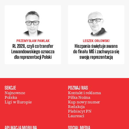
PRZEMYSŁAW PAWLAK
LESZEK ORŁOWSKI
RL 2028, czyli co transfer
Hiszpania świętuje awans
Lewandowskiego oznacza
do finału MŚ i zachwyca się
dla reprezentacji Polski
swoją reprezentacją
SEKCJE
POZNAJ NAS
Najnowsze
Kontakt i reklama
Polska
Piłka Nożna
Ligi w Europie
Kup nowy numer
Redakcja
Plebiscyt PN
Laureaci
APLIKACJA MOBILNA
SOCIAL MEDIA