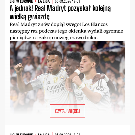
LIGI W EUROPIE
LA LIGA
05.08.2026 19:01
A jednak! Real Madryt pozyskał kolejną
wielką gwiazdę
Real Madryt znów dopiął swego! Los Blancos
następny raz podczas tego okienka wydali ogromne
pieniądze na zakup nowego zawodnika.
CZYTAJ WIĘCEJ
LIGI W EUROPIE
LA LIGA
05.08.2026 18:23