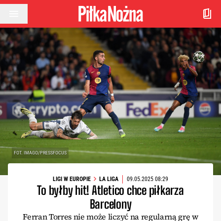
Przejdź do treści
FOT. IMAGO/PRESSFOCUS
LIGI W EUROPIE
LA LIGA
09.05.2025 08:29
To byłby hit! Atletico chce piłkarza
Barcelony
Ferran Torres nie może liczyć na regularną grę w