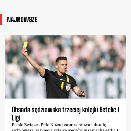
NAJNOWSZE
Obsada sędziowska trzeciej kolejki Betclic 1
Ligi
Polski Związek Piłki Nożnej zaprezentował obsadę
sędziowską na trzecią kolejkę meczów w ramach Betclic 1