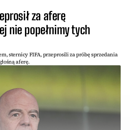
eprosił za aferę
j nie popełnimy tych
em, sternicy FIFA, przeprosili za próbę sprzedania
głośną aferę.