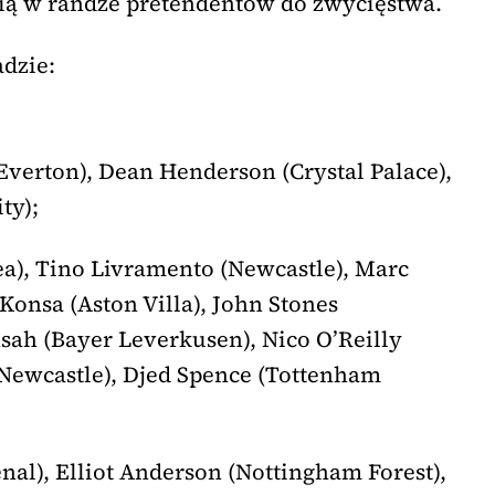
ią w randze pretendentów do zwycięstwa.
adzie:
Everton), Dean Henderson (Crystal Palace),
ty);
a), Tino Livramento (Newcastle), Marc
Konsa (Aston Villa), John Stones
nsah (Bayer Leverkusen), Nico O’Reilly
(Newcastle), Djed Spence (Tottenham
nal), Elliot Anderson (Nottingham Forest),