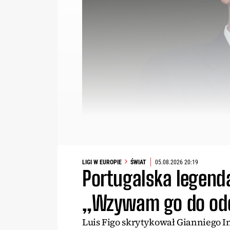
LIGI W EUROPIE
ŚWIAT
05.08.2026 20:19
Portugalska legend
„Wzywam go do ode
Luis Figo skrytykował Gianniego I