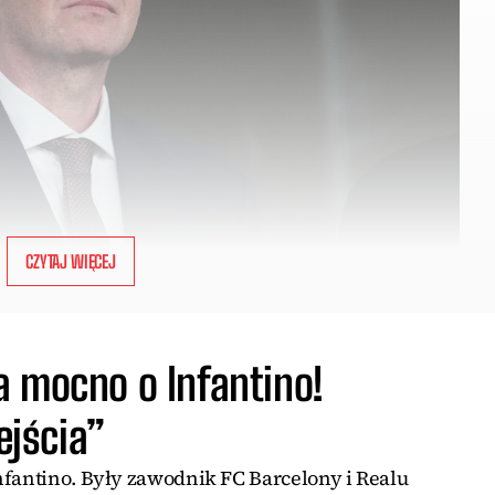
CZYTAJ WIĘCEJ
a mocno o Infantino!
jścia”
nfantino. Były zawodnik FC Barcelony i Realu