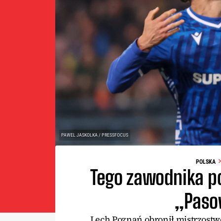
PAWEL JASKOLKA / PRESSFOCUS
POLSKA
Tego zawodnika p
„Paso
Lech Poznań obronił mistrzostwo