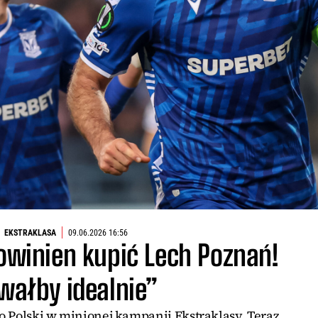
EKSTRAKLASA
09.06.2026 16:56
owinien kupić Lech Poznań!
wałby idealnie”
 Polski w minionej kampanii Ekstraklasy. Teraz