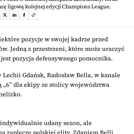
fazę ligową kolejnej edycji Champions League.
ektóre pozycje w swojej kadrze przed
zów. Jedną z przestrzeni, które może uraczyć
jest pozycja defensywnego pomocnika.
w Lechii Gdańsk, Radosław Bella, w kanale
ą „6” dla ekipy ze stolicy województwa
helizko.
 indywidualnie udany sezon, ale
 zaplecze polskiej elity. Zdaniem Belli,