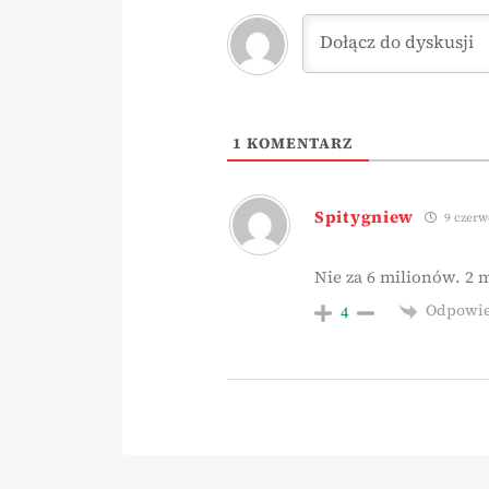
1
KOMENTARZ
Spitygniew
9 czerwc
Nie za 6 milionów. 2 m
Odpowi
4