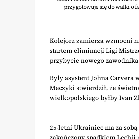
przygotowuje się do walki o 
Kolejorz zamierza wzmocni ni
startem eliminacji Ligi Mistr
przybycie nowego zawodnika 
Były asystent Johna Carvera 
Meczyki stwierdził, że świetn
wielkopolskiego byłby Ivan Z
25-letni Ukrainiec ma za sobą
zakończony spadkiem Lechii na