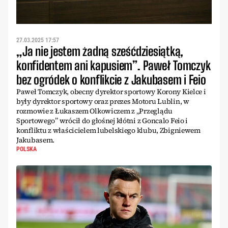
27.03.2025 17:57
„Ja nie jestem żadną sześćdziesiątką,
konfidentem ani kapusiem”. Paweł Tomczyk
bez ogródek o konflikcie z Jakubasem i Feio
Paweł Tomczyk, obecny dyrektor sportowy Korony Kielce i
były dyrektor sportowy oraz prezes Motoru Lublin, w
rozmowie z Łukaszem Olkowiczem z „Przeglądu
Sportowego” wrócił do głośnej kłótni z Goncalo Feio i
konfliktu z właścicielem lubelskiego klubu, Zbigniewem
Jakubasem.
POLSKA