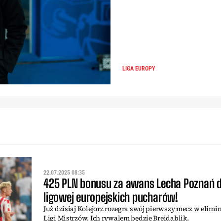
LIGA EUROPY
22.07.2025 08:35
425 PLN bonusu za awans Lecha Poznań d
ligowej europejskich pucharów!
Już dzisiaj Kolejorz rozegra swój pierwszy mecz w elimi
Ligi Mistrzów. Ich rywalem będzie Breidablik.