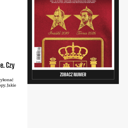
e. Czy
ZOBACZ NUMER
wykonać
py. Jakie