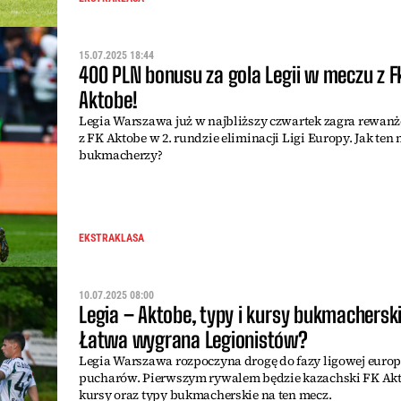
15.07.2025 18:44
400 PLN bonusu za gola Legii w meczu z F
Aktobe!
Legia Warszawa już w najbliższy czwartek zagra rewanż
z FK Aktobe w 2. rundzie eliminacji Ligi Europy. Jak ten
bukmacherzy?
EKSTRAKLASA
10.07.2025 08:00
Legia – Aktobe, typy i kursy bukmacherski
Łatwa wygrana Legionistów?
Legia Warszawa rozpoczyna drogę do fazy ligowej europ
pucharów. Pierwszym rywalem będzie kazachski FK Akt
kursy oraz typy bukmacherskie na ten mecz.