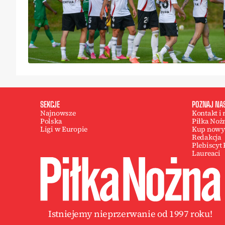
SEKCJE
POZNAJ NA
Najnowsze
Kontakt i
Polska
Piłka Noż
Ligi w Europie
Kup nowy
Redakcja
Plebiscyt
Laureaci
Istniejemy nieprzerwanie od 1997 roku!