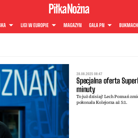
SKA
LIGI W EUROPIE
MAGAZYN
GALA PN
BUKMACH
28.08.2025 08:47
Specjalna oferta Super
minuty
To już dzisiaj! Lech Poznań zmi
pokonała Kolejorza aż 5:1.