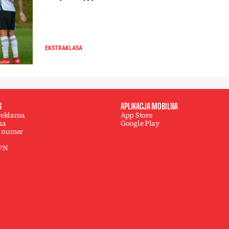
EKSTRAKLASA
S
APLIKACJA MOBILNA
 reklama
App Store
na
Google Play
 numer
 PN