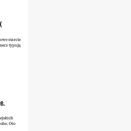
K
owe starcie
 mecz typują
e.
ejskich
obe. Oto