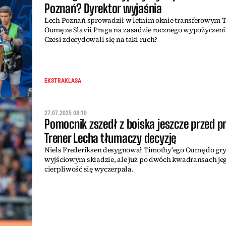
Poznań? Dyrektor wyjaśnia
Lech Poznań sprowadził w letnim oknie transferowym 
Oumę ze Slavii Praga na zasadzie rocznego wypożyczeni
Czesi zdecydowali się na taki ruch?
EKSTRAKLASA
27.07.2025 08:10
Pomocnik zszedł z boiska jeszcze przed p
Trener Lecha tłumaczy decyzję
Niels Frederiksen desygnował Timothy'ego Oumę do gr
wyjściowym składzie, ale już po dwóch kwadransach je
cierpliwość się wyczerpała.