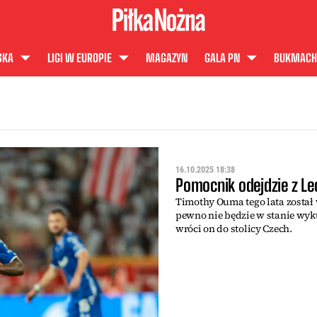
SKA
LIGI W EUROPIE
MAGAZYN
GALA PN
BUKMACH
16.10.2025 18:38
Pomocnik odejdzie z Le
Timothy Ouma tego lata został 
pewno nie będzie w stanie wyk
wróci on do stolicy Czech.