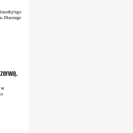
Timothy'ego
a. Dlaczego
rzerwą.
y w
go