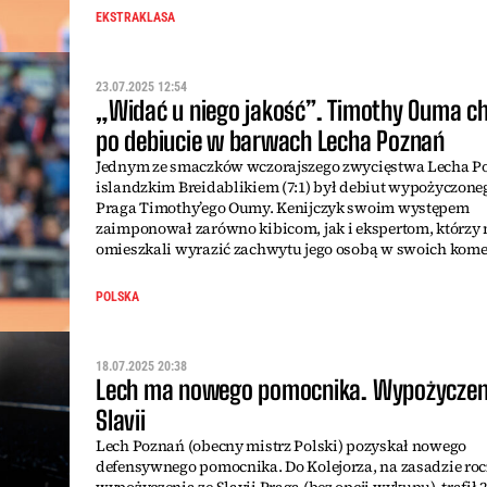
EKSTRAKLASA
23.07.2025 12:54
„Widać u niego jakość”. Timothy Ouma c
po debiucie w barwach Lecha Poznań
Jednym ze smaczków wczorajszego zwycięstwa Lecha P
islandzkim Breidablikiem (7:1) był debiut wypożyczoneg
Praga Timothy’ego Oumy. Kenijczyk swoim występem
zaimponował zarówno kibicom, jak i ekspertom, którzy 
omieszkali wyrazić zachwytu jego osobą w swoich kome
POLSKA
18.07.2025 20:38
Lech ma nowego pomocnika. Wypożyczen
Slavii
Lech Poznań (obecny mistrz Polski) pozyskał nowego
defensywnego pomocnika. Do Kolejorza, na zasadzie ro