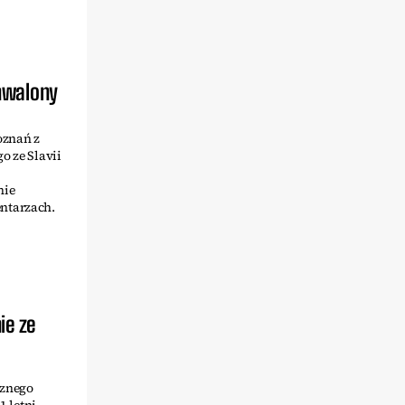
hwalony
oznań z
o ze Slavii
nie
ntarzach.
ie ze
cznego