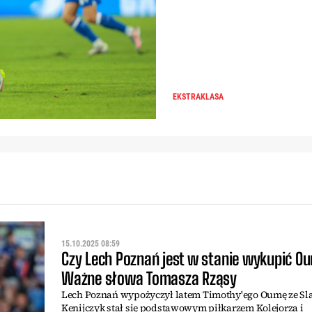
EKSTRAKLASA
15.10.2025 08:59
Czy Lech Poznań jest w stanie wykupić O
Ważne słowa Tomasza Rząsy
Lech Poznań wypożyczył latem Timothy'ego Oumę ze Sla
Kenijczyk stał się podstawowym piłkarzem Kolejorza i