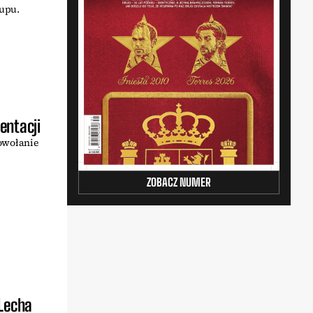
kupu.
entacji
owołanie
ZOBACZ NUMER
 Lecha