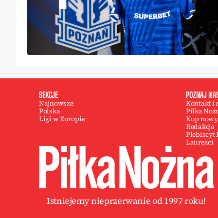
SEKCJE
POZNAJ NA
Najnowsze
Kontakt i
Polska
Piłka Noż
Ligi w Europie
Kup nowy
Redakcja
Plebiscyt
Laureaci
Istniejemy nieprzerwanie od 1997 roku!