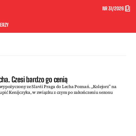
NR 31/2026
ERZY
cha. Czesi bardzo go cenią
wypożyczony ze Slavii Praga do Lecha Poznań. „Kolejorz” na
upić Kenijczyka, w związku z czym po zakończeniu sezonu