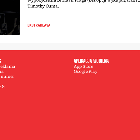
wypożyczenia ze Slavii Praga (bez opcji wykupu), trafił 2
Timothy Ouma.
EKSTRAKLASA
S
APLIKACJA MOBILNA
 reklama
App Store
na
Google Play
 numer
 PN