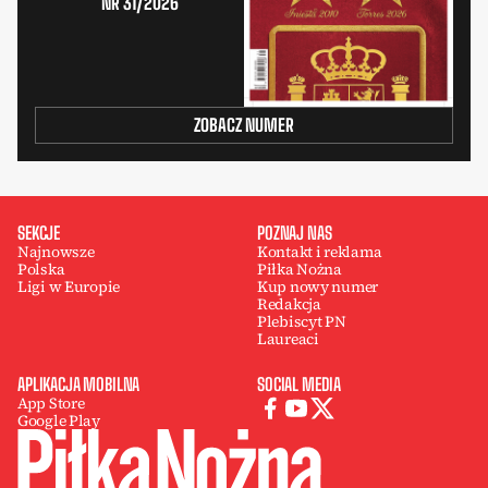
NR 31/2026
ZOBACZ NUMER
SEKCJE
POZNAJ NAS
Najnowsze
Kontakt i reklama
Polska
Piłka Nożna
Ligi w Europie
Kup nowy numer
Redakcja
Plebiscyt PN
Laureaci
APLIKACJA MOBILNA
SOCIAL MEDIA
App Store
Google Play