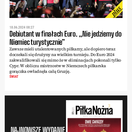
18.06.2024 08:27
Debiutant w finałach Euro. „Nie jedziemy do
Niemiec turystycznie”
Zawsze mieli utalentowanych piłkarzy, ale dopiero teraz
doczekali się drużyny na wielkim turnieju. Do Euro 2024
zakwalifikowali się mimo że w eliminacjach pokonali tylko
Cypr. W obliczu mistrzostw w Niemczech piłkarska
gorączka owładnęła całą Gruzję.
ŚWIAT
NAJNOWSZE WYDANIE