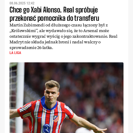
08.06.2025 12:42
Chce go Xabi Alonso. Real spróbuje
przekonać pomocnika do transferu
Martin Zubimendi od dłuższego czasu łączony był z
„Królewskimi”, ale wydawało się, że to Arsenal może
ostatecznie wygrać wyścig o jego zakontraktowanie. Real
Madryt nie składa jednak broni i nadal walczy o
sprowadzenie 26-latka.
LA LIGA