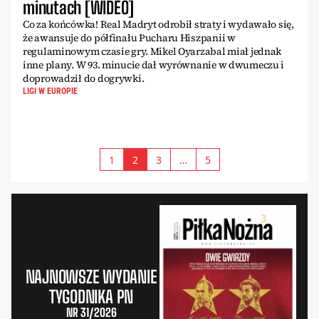
minutach [WIDEO]
Co za końcówka! Real Madryt odrobił straty i wydawało się,
że awansuje do półfinału Pucharu Hiszpanii w
regulaminowym czasie gry. Mikel Oyarzabal miał jednak
inne plany. W 93. minucie dał wyrównanie w dwumeczu i
doprowadził do dogrywki.
LIGI W EUROPIE
1
2
3
…
5
NAJNOWSZE WYDANIE
TYGODNIKA PN
NR 31/2026