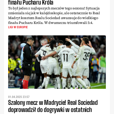
finału Pucharu Króla
To był jeden z najlepszych meczów tego sezonu! Sytuacja
zmieniała się jak w kalejdoskopie, ale ostatecznie to Real
Madryt kosztem Realu Sociedad awansuje do wielkiego
finału Pucharu Króla. W dwumeczu triumfowali 5:4.
LIGI W EUROPIE
01.04.2025 23:57
Szalony mecz w Madrycie! Real Sociedad
doprowadził do dogrywki w ostatnich