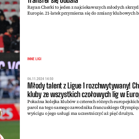
Rayan Cherki to jeden z najciekawszych młodych skrzy
Europie. 21-latek przymierza się do zmiany klubowych 
INNE LIGI
06.11.2024 14:50
Młody talent z Ligue 1 rozchwytywany! C
kluby ze wszystkich czołowych lig w Euro
Pokaźna kolejka klubów z czterech różnych europejskich 
parol na tego samego zawodnika francuskiego Olympiq
wyścigu o jego usługi ma uczestniczyć aż pięć drużyn.