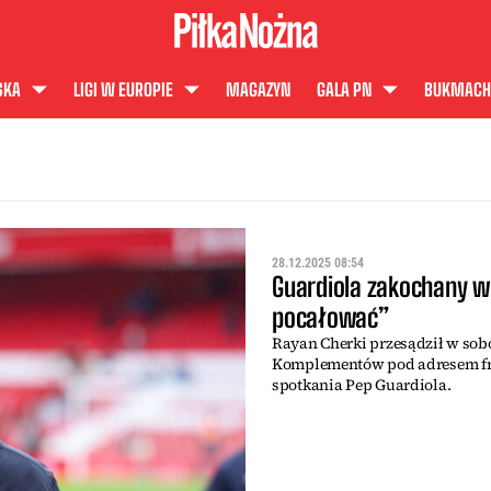
SKA
LIGI W EUROPIE
MAGAZYN
GALA PN
BUKMACH
28.12.2025 08:54
Guardiola zakochany 
pocałować”
Rayan Cherki przesądził w sob
Komplementów pod adresem fra
spotkania Pep Guardiola.