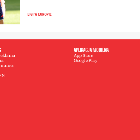
LIGI W EUROPIE
S
APLIKACJA MOBILNA
 reklama
App Store
na
Google Play
 numer
 PN