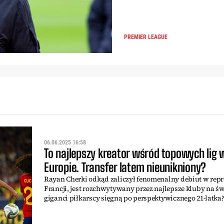
PREMIER LEAGUE
06.06.2025 16:58
To najlepszy kreator wśród topowych lig 
Europie. Transfer latem nieunikniony?
Rayan Cherki odkąd zaliczył fenomenalny debiut w repr
Francji, jest rozchwytywany przez najlepsze kluby na św
giganci piłkarscy sięgną po perspektywicznego 21-latka