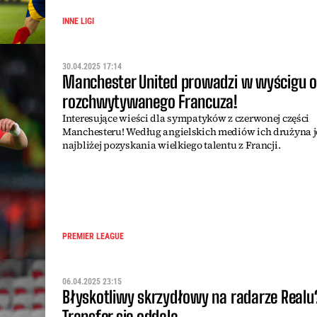
INNE LIGI
30.04.2025 17:14
Manchester United prowadzi w wyścigu o
rozchwytywanego Francuza!
Interesujące wieści dla sympatyków z czerwonej części
Manchesteru! Według angielskich mediów ich drużyna j
najbliżej pozyskania wielkiego talentu z Francji.
PREMIER LEAGUE
06.04.2025 23:15
Błyskotliwy skrzydłowy na radarze Realu
Transfer się oddala