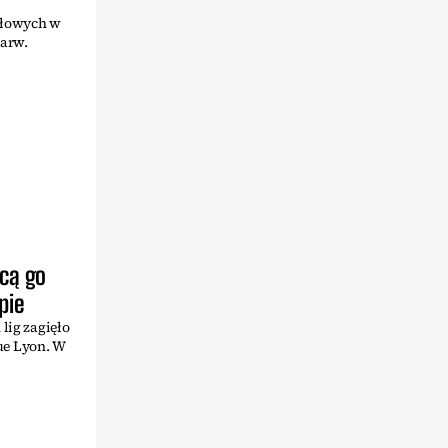
dłowych w
barw.
hcą go
pie
lig zagięło
ue Lyon. W