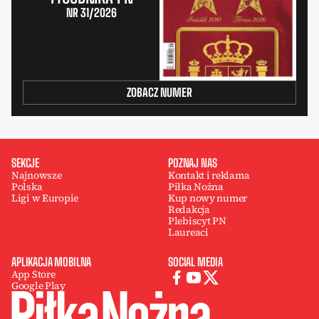
NR 31/2026
ZOBACZ NUMER
SEKCJE
POZNAJ NAS
Najnowsze
Kontakt i reklama
Polska
Piłka Nożna
Ligi w Europie
Kup nowy numer
Redakcja
Plebiscyt PN
Laureaci
APLIKACJA MOBILNA
SOCIAL MEDIA
App Store
Google Play