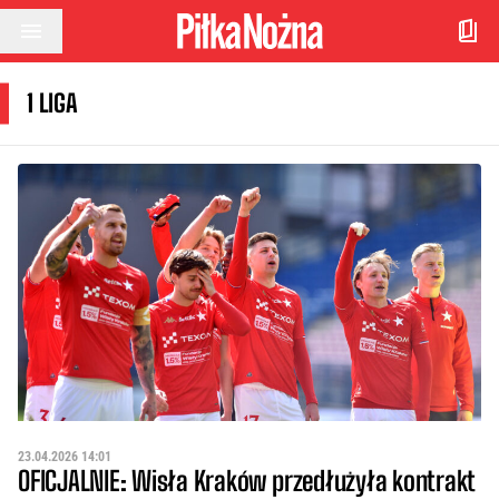
Przejdź do treści
1 LIGA
23.04.2026 14:01
OFICJALNIE: Wisła Kraków przedłużyła kontrakt