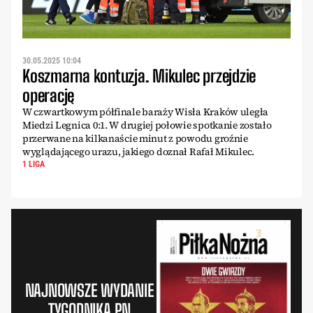
30.05.2025 10:04
Koszmarna kontuzja. Mikulec przejdzie
operację
W czwartkowym półfinale baraży Wisła Kraków uległa
Miedzi Legnica 0:1. W drugiej połowie spotkanie zostało
przerwane na kilkanaście minut z powodu groźnie
wyglądającego urazu, jakiego doznał Rafał Mikulec.
1 LIGA
NAJNOWSZE WYDANIE
TYGODNIKA PN