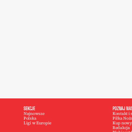
SEKCJE
POZNAJ NA
Najnowsze
Kontakt i
Polska
Piłka Noż
Ligi w Europie
Kup nowy
Redakcja