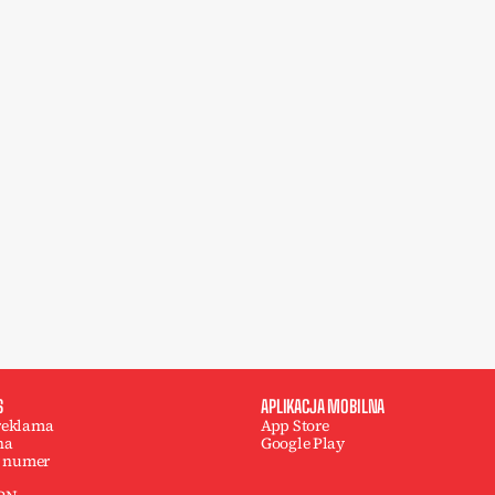
S
APLIKACJA MOBILNA
 reklama
App Store
na
Google Play
 numer