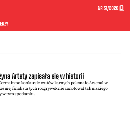
NR 31/2026
ERZY
yna Artety zapisała się w historii
-Germain po konkursie rzutów karnych pokonało Arsenal w
eśniej finalista tych rozgrywek nie zanotował tak niskiego
y w tym spotkaniu.