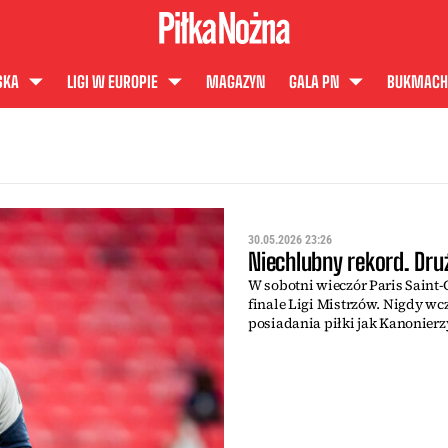
SKA
LIGI W EUROPIE
MAGAZYN
GALA PN
BUKMACH
30.05.2026 23:26
Niechlubny rekord. Druż
W sobotni wieczór Paris Saint
finale Ligi Mistrzów. Nigdy wcz
posiadania piłki jak Kanonierz