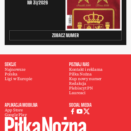
NR 31/2026
ZOBACZ NUMER
SEKCJE
POZNAJ NAS
Najnowsze
Kontakt i reklama
Polska
Piłka Nożna
Ligi w Europie
Kup nowy numer
Redakcja
Plebiscyt PN
Laureaci
APLIKACJA MOBILNA
SOCIAL MEDIA
App Store
Google Play