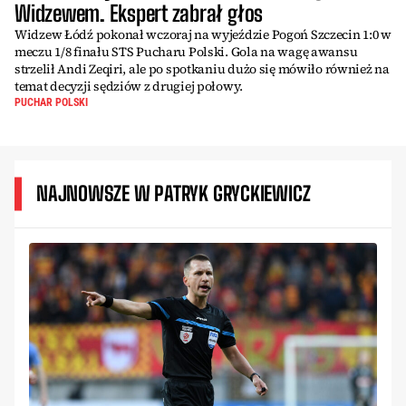
Widzewem. Ekspert zabrał głos
Widzew Łódź pokonał wczoraj na wyjeździe Pogoń Szczecin 1:0 w
meczu 1/8 finału STS Pucharu Polski. Gola na wagę awansu
strzelił Andi Zeqiri, ale po spotkaniu dużo się mówiło również na
temat decyzji sędziów z drugiej połowy.
PUCHAR POLSKI
NAJNOWSZE W PATRYK GRYCKIEWICZ