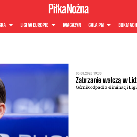
SKA
LIGI W EUROPIE
MAGAZYN
GALA PN
BUKMACH
05.08.2026 19:30
Zabrzanie walczą w Lid
Górnik odpadł z eliminacji Lig