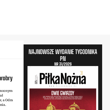
NAJNOWSZE WYDANIE TYGODNIKA
PN
NR 31/2026
hrobry
ółnocnym
ał
w, a Odra
nia.