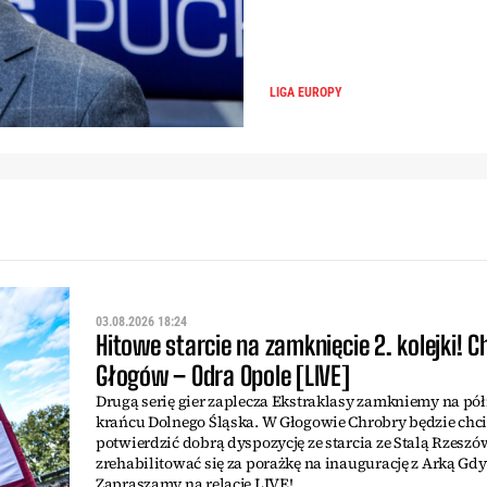
LIGA EUROPY
03.08.2026 18:24
Hitowe starcie na zamknięcie 2. kolejki! C
Głogów – Odra Opole [LIVE]
Drugą serię gier zaplecza Ekstraklasy zamkniemy na p
krańcu Dolnego Śląska. W Głogowie Chrobry będzie chci
potwierdzić dobrą dyspozycję ze starcia ze Stalą Rzeszó
zrehabilitować się za porażkę na inaugurację z Arką Gdy
Zapraszamy na relację LIVE!