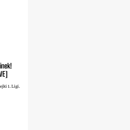
inek!
VE]
ki 1. Ligi.