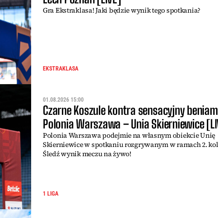
Gra Ekstraklasa! Jaki będzie wynik tego spotkania?
EKSTRAKLASA
01.08.2026 15:00
Czarne Koszule kontra sensacyjny beniam
Polonia Warszawa – Unia Skierniewice [LI
Polonia Warszawa podejmie na własnym obiekcie Unię
Skierniewice w spotkaniu rozgrywanym w ramach 2. kolej
Śledź wynik meczu na żywo!
1 LIGA