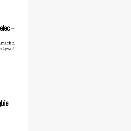
elec –
ramach 2.
na żywo!
ębie