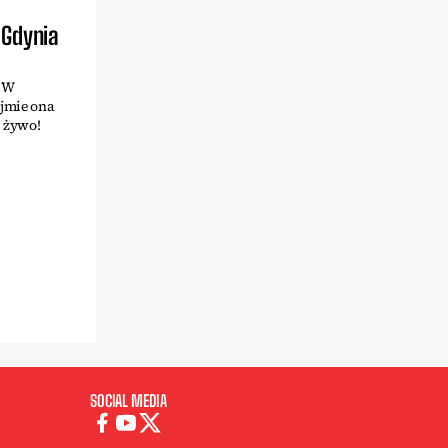
 Gdynia
. W
ejmie ona
 żywo!
SOCIAL MEDIA