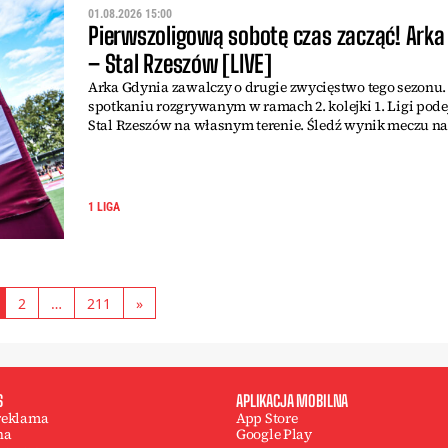
01.08.2026 15:00
Pierwszoligową sobotę czas zacząć! Arka
– Stal Rzeszów [LIVE]
Arka Gdynia zawalczy o drugie zwycięstwo tego sezonu
spotkaniu rozgrywanym w ramach 2. kolejki 1. Ligi pod
Stal Rzeszów na własnym terenie. Śledź wynik meczu na
1 LIGA
2
…
211
»
S
APLIKACJA MOBILNA
 reklama
App Store
na
Google Play