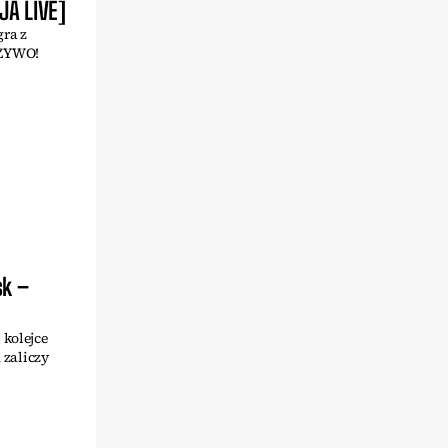
JA LIVE]
gra z
 ŻYWO!
sk –
 kolejce
 zaliczy