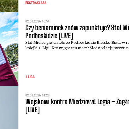
EKSTRAKLASA
02.08.2026 16:54
Czy beniaminek znów zapunktuje? Stal Mi
Podbeskidzie [LIVE]
Stal Mielec gra u siebie z Podbeskidzie Bielsko-Biała w 
kolejki 1. Ligi. Kto wygra ten mecz? Śledź relację meczu 
1 LIGA
02.08.2026 14:20
Wojskowi kontra Miedziowi! Legia – Zagł
[LIVE]