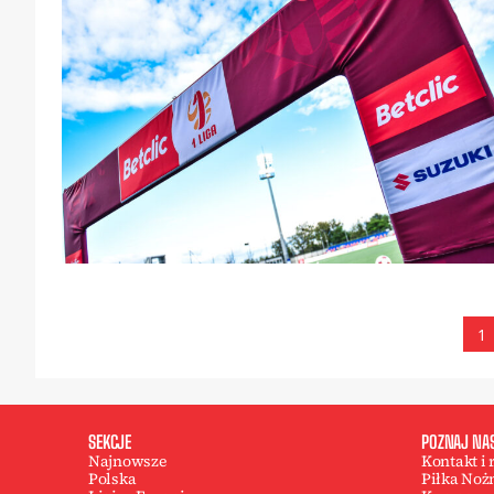
1
SEKCJE
POZNAJ NA
Najnowsze
Kontakt i
Polska
Piłka Noż