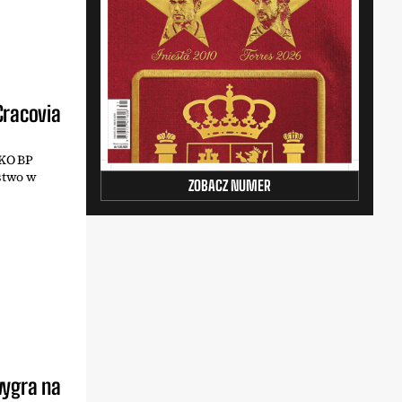
Cracovia
PKO BP
stwo w
ZOBACZ NUMER
wygra na