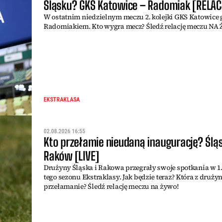
Śląsku? GKS Katowice – Radomiak [RELAC
W ostatnim niedzielnym meczu 2. kolejki GKS Katowice 
Radomiakiem. Kto wygra mecz? Śledź relację meczu NA
EKSTRAKLASA
02.08.2026 16:55
Kto przełamie nieudaną inaugurację? Ślą
Raków [LIVE]
Drużyny Śląska i Rakowa przegrały swoje spotkania w 1.
tego sezonu Ekstraklasy. Jak będzie teraz? Która z drużyn
przełamanie? Śledź relację meczu na żywo!