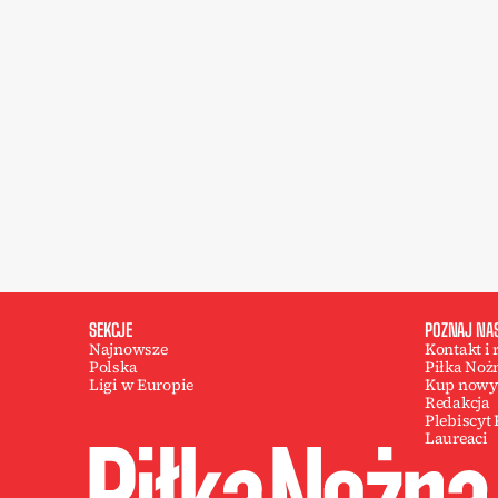
SEKCJE
POZNAJ NA
Najnowsze
Kontakt i
Polska
Piłka Noż
Ligi w Europie
Kup nowy
Redakcja
Plebiscyt
Laureaci