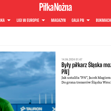
SKA
LIGI W EUROPIE
MAGAZYN
GALA PN
BUKMACH
14.06.2024 01:47
Były piłkarz Śląska mo
PN]
Jak ustaliła "PN", Jacek Magie
Do grona trenerów Śląska Wroc