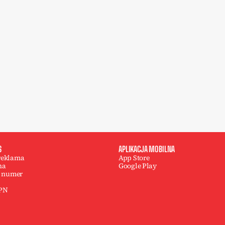
S
APLIKACJA MOBILNA
 reklama
App Store
na
Google Play
 numer
 PN