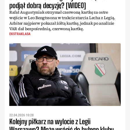
podjął dobrą decyzję? [WIDEO]
Rafał Augustyniak otrzymał czerwoną kartkę za ostre
wejście w Leo Bengtssona w trakcie starcia Lecha z Legią.
Arbiter najpierw pokazał żółtą kartkę, jednak po analizie
VAR dał bezpośrednią, czerwoną kartkę.
EKSTRAKLASA
22.04.2026 10:28
Kolejny piłkarz na wylocie z Legii
Warszawa? Może wrócić do byłego klubu