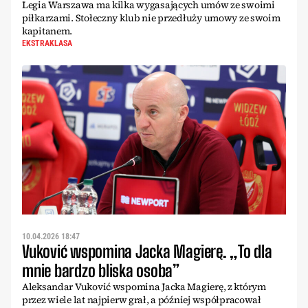
Legia Warszawa ma kilka wygasających umów ze swoimi
piłkarzami. Stołeczny klub nie przedłuży umowy ze swoim
kapitanem.
EKSTRAKLASA
10.04.2026 18:47
Vuković wspomina Jacka Magierę. „To dla
mnie bardzo bliska osoba”
Aleksandar Vuković wspomina Jacka Magierę, z którym
przez wiele lat najpierw grał, a później współpracował