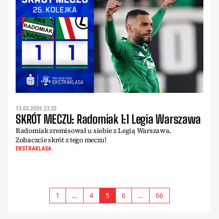
13.03.2026 23:32
SKRÓT MECZU: Radomiak 1:1 Legia Warszawa
Radomiak zremisował u siebie z Legią Warszawa.
Zobaczcie skrót z tego meczu!
EKSTRAKLASA
1
…
4
5
6
…
66