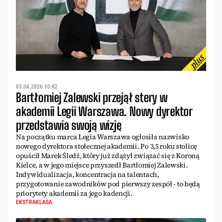
03.04.2026 10:42
Bartłomiej Zalewski przejął stery w
akademii Legii Warszawa. Nowy dyrektor
przedstawia swoją wizję
Na początku marca Legia Warszawa ogłosiła nazwisko
nowego dyrektora stołecznej akademii. Po 3,5 roku stolicę
opuścił Marek Śledź, który już zdążył związać się z Koroną
Kielce, a w jego miejsce przyszedł Bartłomiej Zalewski.
Indywidualizacja, koncentracja na talentach,
przygotowanie zawodników pod pierwszy zespół - to będą
priorytety akademii za jego kadencji.
EKSTRAKLASA