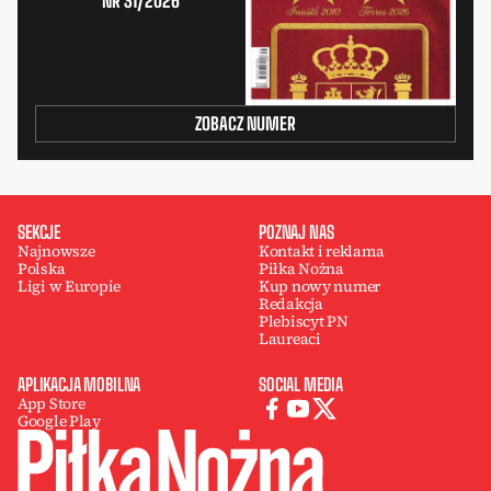
NR 31/2026
ZOBACZ NUMER
SEKCJE
POZNAJ NAS
Najnowsze
Kontakt i reklama
Polska
Piłka Nożna
Ligi w Europie
Kup nowy numer
Redakcja
Plebiscyt PN
Laureaci
APLIKACJA MOBILNA
SOCIAL MEDIA
App Store
Google Play