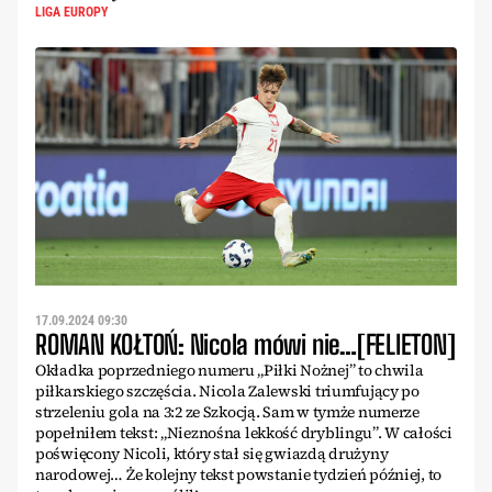
LIGA EUROPY
17.09.2024 09:30
ROMAN KOŁTOŃ: Nicola mówi nie…[FELIETON]
Okładka poprzedniego numeru „Piłki Nożnej” to chwila
piłkarskiego szczęścia. Nicola Zalewski triumfujący po
strzeleniu gola na 3:2 ze Szkocją. Sam w tymże numerze
popełniłem tekst: „Nieznośna lekkość dryblingu”. W całości
poświęcony Nicoli, który stał się gwiazdą drużyny
narodowej… Że kolejny tekst powstanie tydzień później, to