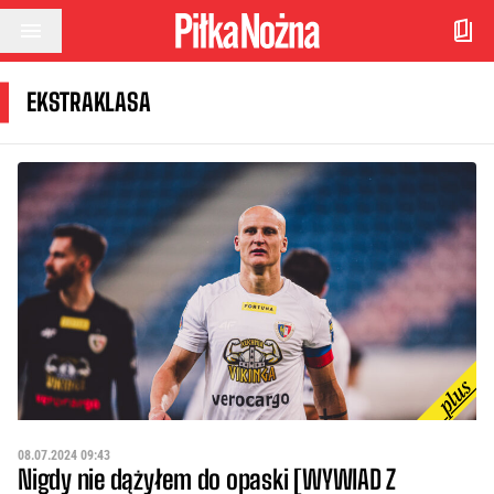
Przejdź do treści
EKSTRAKLASA
08.07.2024 09:43
Nigdy nie dążyłem do opaski [WYWIAD Z