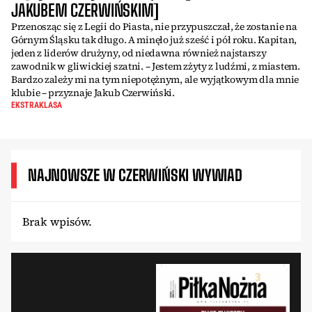
JAKUBEM CZERWIŃSKIM]
Przenosząc się z Legii do Piasta, nie przypuszczał, że zostanie na
Górnym Śląsku tak długo. A minęło już sześć i pół roku. Kapitan,
jeden z liderów drużyny, od niedawna również najstarszy
zawodnik w gliwickiej szatni. – Jestem zżyty z ludźmi, z miastem.
Bardzo zależy mi na tym niepotężnym, ale wyjątkowym dla mnie
klubie – przyznaje Jakub Czerwiński.
EKSTRAKLASA
NAJNOWSZE W CZERWIŃSKI WYWIAD
Brak wpisów.