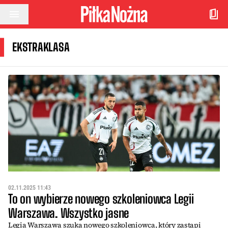
Przejdź do treści
EKSTRAKLASA
02.11.2025 11:43
To on wybierze nowego szkoleniowca Legii
Warszawa. Wszystko jasne
Legia Warszawa szuka nowego szkoleniowca, który zastąpi