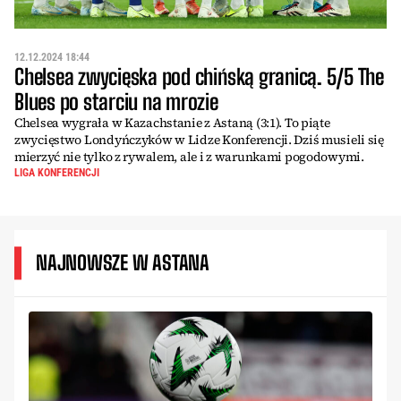
12.12.2024 18:44
Chelsea zwycięska pod chińską granicą. 5/5 The
Blues po starciu na mrozie
Chelsea wygrała w Kazachstanie z Astaną (3:1). To piąte
zwycięstwo Londyńczyków w Lidze Konferencji. Dziś musieli się
mierzyć nie tylko z rywalem, ale i z warunkami pogodowymi.
LIGA KONFERENCJI
NAJNOWSZE W ASTANA