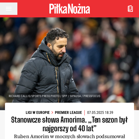
Przejdź do treści
RICHARD CALLIS/SPORTS PRESS PHOTO / SPP / SIPAUSA / PRESSFOCUS
LIGI W EUROPIE
PREMIER LEAGUE
07.05.2025 18:39
Stanowcze słowa Amorima. „Ten sezon był
najgorszy od 40 lat”
Ruben Amorim w mocnych słowach podsumował