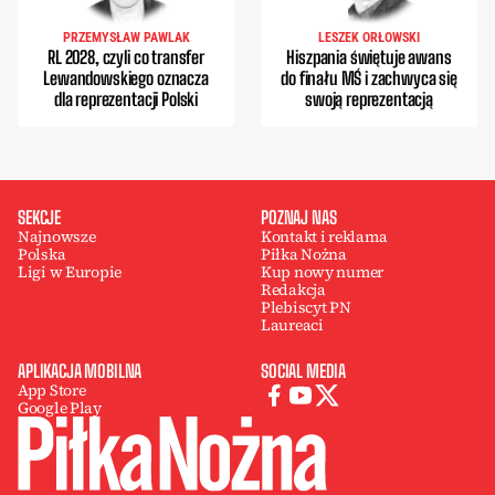
PRZEMYSŁAW PAWLAK
LESZEK ORŁOWSKI
RL 2028, czyli co transfer
Hiszpania świętuje awans
Lewandowskiego oznacza
do finału MŚ i zachwyca się
dla reprezentacji Polski
swoją reprezentacją
SEKCJE
POZNAJ NAS
Najnowsze
Kontakt i reklama
Polska
Piłka Nożna
Ligi w Europie
Kup nowy numer
Redakcja
Plebiscyt PN
Laureaci
APLIKACJA MOBILNA
SOCIAL MEDIA
App Store
Google Play