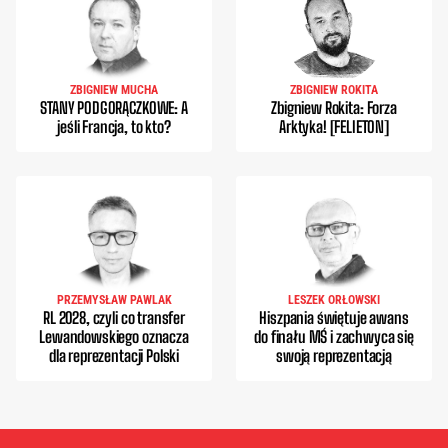
ZBIGNIEW MUCHA
ZBIGNIEW ROKITA
STANY PODGORĄCZKOWE: A
Zbigniew Rokita: Forza
jeśli Francja, to kto?
Arktyka! [FELIETON]
PRZEMYSŁAW PAWLAK
LESZEK ORŁOWSKI
RL 2028, czyli co transfer
Hiszpania świętuje awans
Lewandowskiego oznacza
do finału MŚ i zachwyca się
dla reprezentacji Polski
swoją reprezentacją