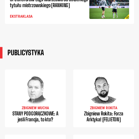
tytułu mistrzowskiego [RANKING]
EKSTRAKLASA
PUBLICYSTYKA
ZBIGNIEW MUCHA
ZBIGNIEW ROKITA
STANY PODGORĄCZKOWE: A
Zbigniew Rokita: Forza
jeśli Francja, to kto?
Arktyka! [FELIETON]