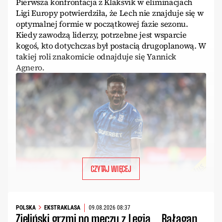
Pierwsza konfrontacja z Klaksvik w eliminacjach
Ligi Europy potwierdziła, że Lech nie znajduje się w
optymalnej formie w początkowej fazie sezonu.
Kiedy zawodzą liderzy, potrzebne jest wsparcie
kogoś, kto dotychczas był postacią drugoplanową. W
takiej roli znakomicie odnajduje się Yannick
Agnero.
CZYTAJ WIĘCEJ
POLSKA
EKSTRAKLASA
09.08.2026 08:37
Zieliński grzmi po meczu z Legią. „Bałagan