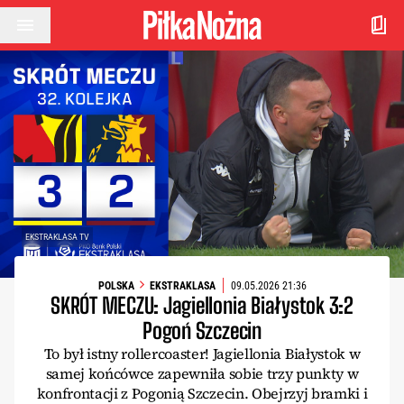
Przejdź do treści
EKSTRAKLASA TV
POLSKA
EKSTRAKLASA
09.05.2026 21:36
SKRÓT MECZU: Jagiellonia Białystok 3:2
Pogoń Szczecin
To był istny rollercoaster! Jagiellonia Białystok w
samej końcówce zapewniła sobie trzy punkty w
konfrontacji z Pogonią Szczecin. Obejrzyj bramki i