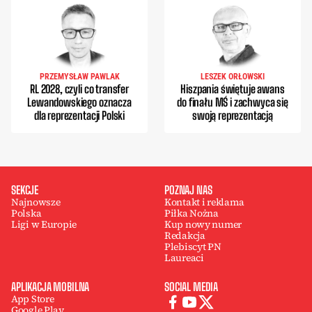
PRZEMYSŁAW PAWLAK
LESZEK ORŁOWSKI
RL 2028, czyli co transfer
Hiszpania świętuje awans
Lewandowskiego oznacza
do finału MŚ i zachwyca się
dla reprezentacji Polski
swoją reprezentacją
SEKCJE
POZNAJ NAS
Najnowsze
Kontakt i reklama
Polska
Piłka Nożna
Ligi w Europie
Kup nowy numer
Redakcja
Plebiscyt PN
Laureaci
APLIKACJA MOBILNA
SOCIAL MEDIA
App Store
Google Play