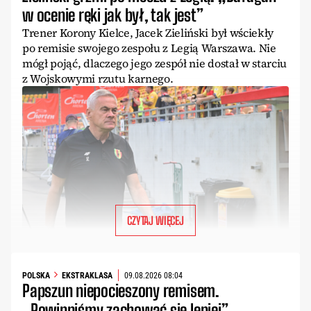
w ocenie ręki jak był, tak jest”
Trener Korony Kielce, Jacek Zieliński był wściekły
po remisie swojego zespołu z Legią Warszawa. Nie
mógł pojąć, dlaczego jego zespół nie dostał w starciu
z Wojskowymi rzutu karnego.
CZYTAJ WIĘCEJ
POLSKA
EKSTRAKLASA
09.08.2026 08:04
Papszun niepocieszony remisem.
„Powinniśmy zachować się lepiej”