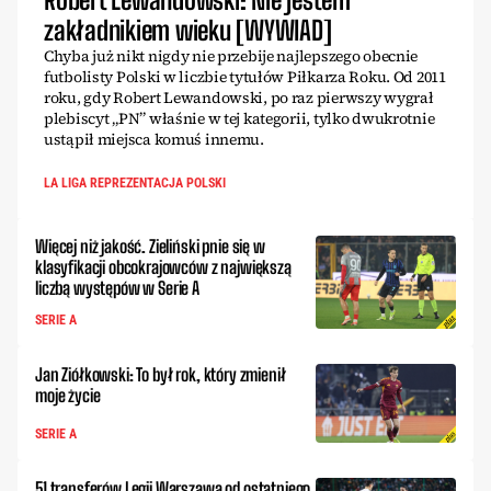
zakładnikiem wieku [WYWIAD]
Chyba już nikt nigdy nie przebije najlepszego obecnie
futbolisty Polski w liczbie tytułów Piłkarza Roku. Od 2011
roku, gdy Robert Lewandowski, po raz pierwszy wygrał
plebiscyt „PN” właśnie w tej kategorii, tylko dwukrotnie
ustąpił miejsca komuś innemu.
LA LIGA REPREZENTACJA POLSKI
Więcej niż jakość. Zieliński pnie się w
klasyfikacji obcokrajowców z największą
liczbą występów w Serie A
SERIE A
Jan Ziółkowski: To był rok, który zmienił
moje życie
SERIE A
51 transferów Legii Warszawa od ostatniego