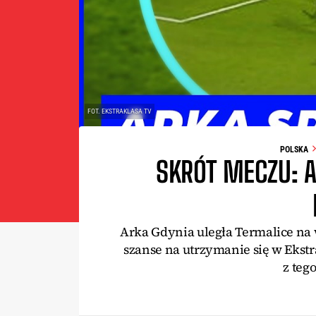
FOT. EKSTRAKLASA TV
POLSKA
SKRÓT MECZU: A
Arka Gdynia uległa Termalice na 
szanse na utrzymanie się w Ekst
z teg