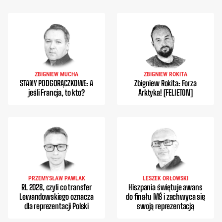
ZBIGNIEW MUCHA
ZBIGNIEW ROKITA
STANY PODGORĄCZKOWE: A
Zbigniew Rokita: Forza
jeśli Francja, to kto?
Arktyka! [FELIETON]
PRZEMYSŁAW PAWLAK
LESZEK ORŁOWSKI
RL 2028, czyli co transfer
Hiszpania świętuje awans
Lewandowskiego oznacza
do finału MŚ i zachwyca się
dla reprezentacji Polski
swoją reprezentacją