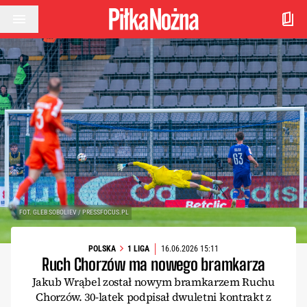
Przejdź do treści
FOT. GLEB SOBOLIEV / PRESSFOCUS.PL
POLSKA
1 LIGA
16.06.2026 15:11
Ruch Chorzów ma nowego bramkarza
Jakub Wrąbel został nowym bramkarzem Ruchu
Chorzów. 30-latek podpisał dwuletni kontrakt z