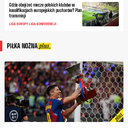
Gdzie obejrzeć mecze polskich klubów w
kwalifikacjach europejskich pucharów? Plan
transmisji
LIGA EUROPY LIGA KONFERENCJI
PIŁKA NOŻNA