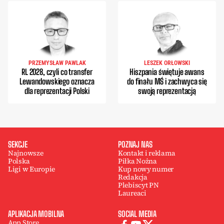
PRZEMYSŁAW PAWLAK
LESZEK ORŁOWSKI
RL 2028, czyli co transfer
Hiszpania świętuje awans
Lewandowskiego oznacza
do finału MŚ i zachwyca się
dla reprezentacji Polski
swoją reprezentacją
SEKCJE
POZNAJ NAS
Najnowsze
Kontakt i reklama
Polska
Piłka Nożna
Ligi w Europie
Kup nowy numer
Redakcja
Plebiscyt PN
Laureaci
APLIKACJA MOBILNA
SOCIAL MEDIA
App Store