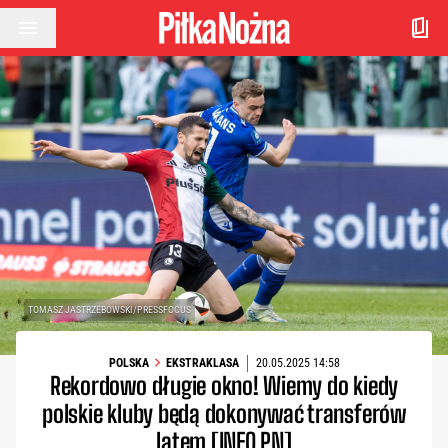
Przejdź do treści
TOMASZ JASTRZEBOWSKI/PRESSFOCUS
POLSKA
EKSTRAKLASA
20.05.2025 14:58
Rekordowo długie okno! Wiemy do kiedy
polskie kluby będą dokonywać transferów
latem [INFO PN]