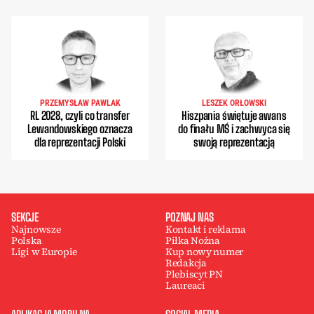
PRZEMYSŁAW PAWLAK
LESZEK ORŁOWSKI
RL 2028, czyli co transfer
Hiszpania świętuje awans
Lewandowskiego oznacza
do finału MŚ i zachwyca się
dla reprezentacji Polski
swoją reprezentacją
SEKCJE
POZNAJ NAS
Najnowsze
Kontakt i reklama
Polska
Piłka Nożna
Ligi w Europie
Kup nowy numer
Redakcja
Plebiscyt PN
Laureaci