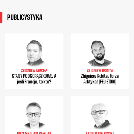
PUBLICYSTYKA
ZBIGNIEW MUCHA
ZBIGNIEW ROKITA
STANY PODGORĄCZKOWE: A
Zbigniew Rokita: Forza
jeśli Francja, to kto?
Arktyka! [FELIETON]
PRZEMYSŁAW PAWLAK
LESZEK ORŁOWSKI