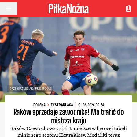
Przejdź do treści
: GRZEGORZ MISIAK / PRESSFOCUS
POLSKA
EKSTRAKLASA
01.06.2026 09:54
Raków sprzedaje zawodnika! Ma trafić do
mistrza kraju
Raków Częstochowa zajął 4. miejsce w ligowej tabeli
minionego sezonu Ekstraklasy. Medaliki teraz