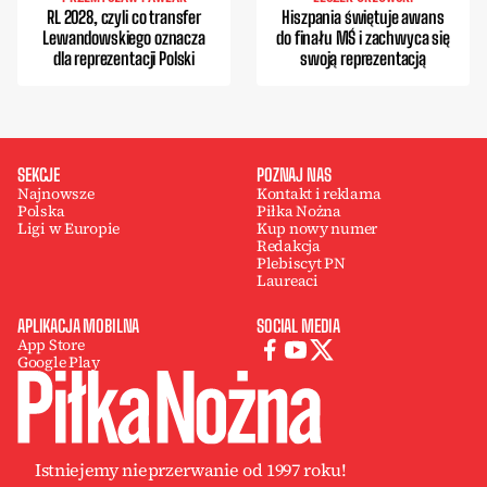
RL 2028, czyli co transfer
Hiszpania świętuje awans
Lewandowskiego oznacza
do finału MŚ i zachwyca się
dla reprezentacji Polski
swoją reprezentacją
SEKCJE
POZNAJ NAS
Najnowsze
Kontakt i reklama
Polska
Piłka Nożna
Ligi w Europie
Kup nowy numer
Redakcja
Plebiscyt PN
Laureaci
APLIKACJA MOBILNA
SOCIAL MEDIA
App Store
Google Play
Istniejemy nieprzerwanie od 1997 roku!