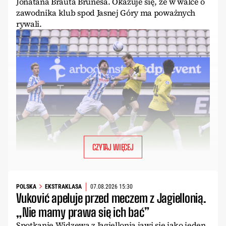
Jonatana Brauta Brunesa. Okazuje się, że w walce o
zawodnika klub spod Jasnej Góry ma poważnych
rywali.
CZYTAJ WIĘCEJ
POLSKA
EKSTRAKLASA
07.08.2026 15:30
Vuković apeluje przed meczem z Jagiellonią.
„Nie mamy prawa się ich bać”
Spotkanie Widzewa z Jagiellonią jawi się jako jeden