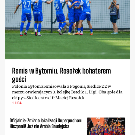
Remis w Bytomiu. Rosołek bohaterem
gości
Polonia Bytom zremisowała z Pogonią Siedlce 2:2 w
meczu otwierającym 3. kolejkę Betclic 1. Ligi. Oba gole dla
ekipy z Siedlec strzelił Maciej Rosołek.
1 LIGA
Oficjalnie: Zmiana lokalizacji Superpucharu
Hiszpanii! Już nie Arabia Saudyjska