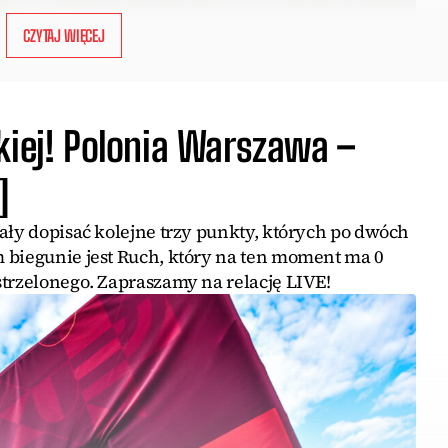
CZYTAJ WIĘCEJ
kiej! Polonia Warszawa –
]
ały dopisać kolejne trzy punkty, których po dwóch
 biegunie jest Ruch, który na ten moment ma 0
strzelonego. Zapraszamy na relację LIVE!