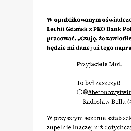
W opublikowanym oświadczen
Lechii Gdańsk z PKO Bank Pols
pracować. „Czuję, że zawiodł
będzie mi dane już tego napra
Przyjaciele Moi,
To był zaszczyt!
⚪🟢
#betonowytwit
— Radosław Bella 
W przyszłym sezonie sztab s
zupełnie inaczej niż dotychc