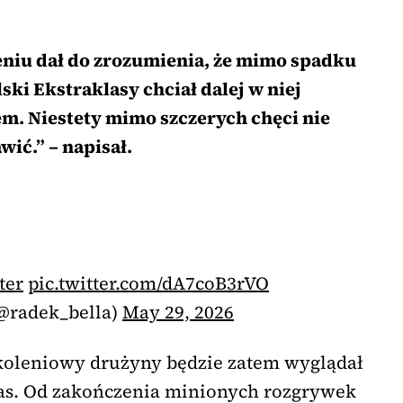
iu dał do zrozumienia, że mimo spadku
ki Ekstraklasy chciał dalej w niej
em. Niestety mimo szczerych chęci nie
wić.” – napisał.
ter
pic.twitter.com/dA7coB3rVO
(@radek_bella)
May 29, 2026
zkoleniowy drużyny będzie zatem wyglądał
zas. Od zakończenia minionych rozgrywek