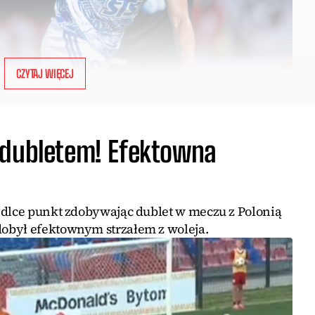
CZYTAJ WIĘCEJ
 dubletem! Efektowna
edlce punkt zdobywając dublet w meczu z Polonią
obył efektownym strzałem z woleja.