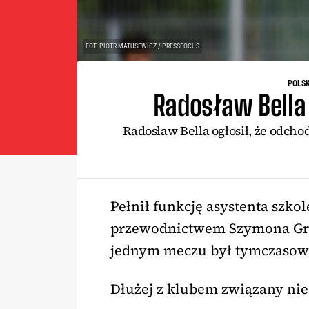
FOT. PIOTR MATUSEWICZ / PRESSFOCUS
POLS
Radosław Bella
Radosław Bella ogłosił, że odchod
Pełnił funkcję asystenta szk
przewodnictwem Szymona Gra
jednym meczu był tymczasow
Dłużej z klubem związany nie 