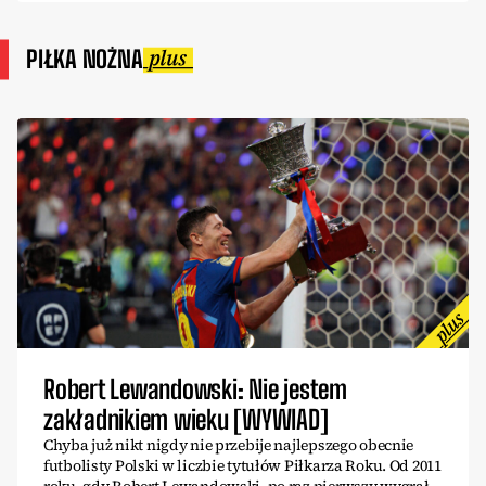
PIŁKA NOŻNA
Robert Lewandowski: Nie jestem
zakładnikiem wieku [WYWIAD]
Chyba już nikt nigdy nie przebije najlepszego obecnie
futbolisty Polski w liczbie tytułów Piłkarza Roku. Od 2011
roku, gdy Robert Lewandowski, po raz pierwszy wygrał