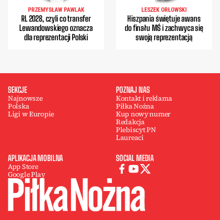
PRZEMYSŁAW PAWLAK
LESZEK ORŁOWSKI
RL 2028, czyli co transfer
Hiszpania świętuje awans
Lewandowskiego oznacza
do finału MŚ i zachwyca się
dla reprezentacji Polski
swoją reprezentacją
SEKCJE
POZNAJ NAS
Najnowsze
Kontakt i reklama
Polska
Piłka Nożna
Ligi w Europie
Kup nowy numer
Redakcja
Plebiscyt PN
Laureaci
APLIKACJA MOBILNA
SOCIAL MEDIA
App Store
Google Play