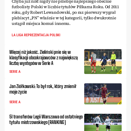
Chyba już nikt nigdy nie przebije najlepszego obecnie
futbolisty Polski w liczbie tytułów Piłkarza Roku. Od 2011
roku, gdy Robert Lewandowski, po raz pierwszy wygrał
plebiscyt „PN” właśnie w tej kategorii, tylko dwukrotnie
ustąpił miejsca komuś innemu.
LA LIGA REPREZENTACJA POLSKI
Więcej niż jakość. Zieliński pnie się w
klasyfikacji obcokrajowców z największą
liczbą występów w Serie A
SERIE A
Jan Ziółkowski: To był rok, który zmienił
moje życie
SERIE A
51 transferów Legii Warszawa od ostatniego
tytułu mistrzowskiego [RANKING]