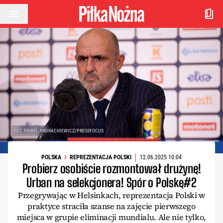
Przejdź do treści
FOT. PAWEL ANDRACHIEWICZ/PRESSFOCUS
POLSKA
REPREZENTACJA POLSKI
12.06.2025 10:04
Probierz osobiście rozmontował drużynę!
Urban na selekcjonera! Spór o Polskę#2
Przegrywając w Helsinkach, reprezentacja Polski w
praktyce straciła szanse na zajęcie pierwszego
miejsca w grupie eliminacji mundialu. Ale nie tylko,