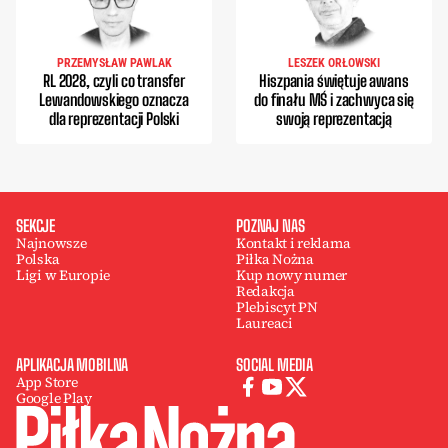
PRZEMYSŁAW PAWLAK
LESZEK ORŁOWSKI
RL 2028, czyli co transfer
Hiszpania świętuje awans
Lewandowskiego oznacza
do finału MŚ i zachwyca się
dla reprezentacji Polski
swoją reprezentacją
SEKCJE
POZNAJ NAS
Najnowsze
Kontakt i reklama
Polska
Piłka Nożna
Ligi w Europie
Kup nowy numer
Redakcja
Plebiscyt PN
Laureaci
APLIKACJA MOBILNA
SOCIAL MEDIA
App Store
Google Play