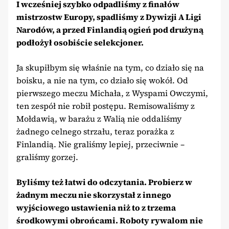
I wcześniej szybko odpadliśmy z finałów
mistrzostw Europy, spadliśmy z Dywizji A Ligi
Narodów, a przed Finlandią ogień pod drużyną
podłożył osobiście selekcjoner.
Ja skupiłbym się właśnie na tym, co działo się na
boisku, a nie na tym, co działo się wokół. Od
pierwszego meczu Michała, z Wyspami Owczymi,
ten zespół nie robił postępu. Remisowaliśmy z
Mołdawią, w barażu z Walią nie oddaliśmy
żadnego celnego strzału, teraz porażka z
Finlandią. Nie graliśmy lepiej, przeciwnie –
graliśmy gorzej.
Byliśmy też łatwi do odczytania. Probierz w
żadnym meczu nie skorzystał z innego
wyjściowego ustawienia niż to z trzema
środkowymi obrońcami. Roboty rywalom nie