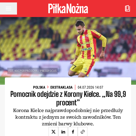
Przejdź do treści
FOT. KACPER PACOCHA / PRESSFOCUS
POLSKA
EKSTRAKLASA
04.07.2026 14:07
Pomocnik odejdzie z Korony Kielce. „Na 99,9
procent”
Korona Kielce najprawdopodobniej nie przedłuży
kontraktu z jednym ze swoich zawodników. Ten
zmieni barwy klubowe.