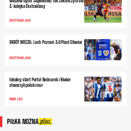
Widzew ograł Jagiellonię! Tak zakończyła się
3. kolejka Ekstraklasy
EKSTRAKLASA
SKRÓT MECZU: Lech Poznań 3:0 Piast Gliwice
EKSTRAKLASA
Idealny start Porto! Bednarek i Kiwior
stworzyli polski mur
INNE LIGI
PIŁKA NOŻNA