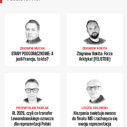
ZBIGNIEW MUCHA
ZBIGNIEW ROKITA
STANY PODGORĄCZKOWE: A
Zbigniew Rokita: Forza
jeśli Francja, to kto?
Arktyka! [FELIETON]
PRZEMYSŁAW PAWLAK
LESZEK ORŁOWSKI
RL 2028, czyli co transfer
Hiszpania świętuje awans
Lewandowskiego oznacza
do finału MŚ i zachwyca się
dla reprezentacji Polski
swoją reprezentacją