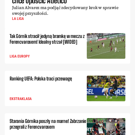
chce opuścić Atletico
Julian Alvarez ma podjąć zdecydowany krok w sprawie
swojej przyszłości.
LA LIGA
Tak Górnik stracił jedyną bramkę w meczu z
Ferencvarosem! Idealny strzał [WIDEO]
LIGA EUROPY
Ranking UEFA: Polska traci przewagę
EKSTRAKLASA
Starania Górnika poszły na marne! Zabrzanie
przegrali z Ferencvarosem