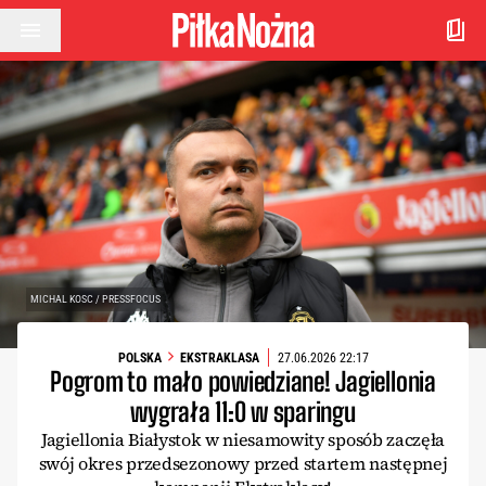
Przejdź do treści
MICHAL KOSC / PRESSFOCUS
POLSKA
EKSTRAKLASA
27.06.2026 22:17
Pogrom to mało powiedziane! Jagiellonia
wygrała 11:0 w sparingu
Jagiellonia Białystok w niesamowity sposób zaczęła
swój okres przedsezonowy przed startem następnej