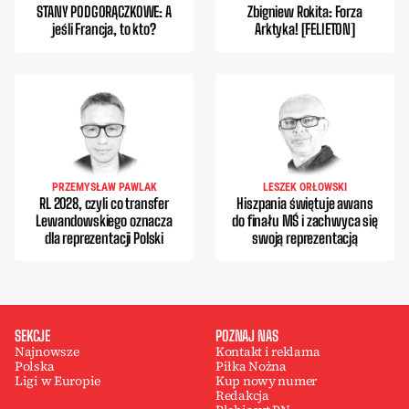
STANY PODGORĄCZKOWE: A
Zbigniew Rokita: Forza
jeśli Francja, to kto?
Arktyka! [FELIETON]
PRZEMYSŁAW PAWLAK
LESZEK ORŁOWSKI
RL 2028, czyli co transfer
Hiszpania świętuje awans
Lewandowskiego oznacza
do finału MŚ i zachwyca się
dla reprezentacji Polski
swoją reprezentacją
SEKCJE
POZNAJ NAS
Najnowsze
Kontakt i reklama
Polska
Piłka Nożna
Ligi w Europie
Kup nowy numer
Redakcja