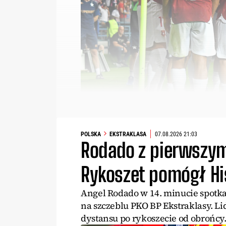
POLSKA
EKSTRAKLASA
07.08.2026 21:03
Rodado z pierwszym
Rykoszet pomógł H
Angel Rodado w 14. minucie spotkan
na szczeblu PKO BP Ekstraklasy. Lid
dystansu po rykoszecie od obrońcy