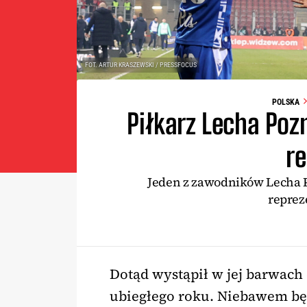
FOT. ARTUR KRASZEWSKI / PRESSFOCUS
POLSKA
Piłkarz Lecha Po
re
Jeden z zawodników Lecha 
repreze
Dotąd wystąpił w jej barwach 
ubiegłego roku. Niebawem bę