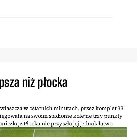
psza niż płocka
właszcza w ostatnich minutach, przez komplet 33
ięgowała na swoim stadionie kolejne trzy punkty
niczką z Płocka nie przyszła jej jednak łatwo