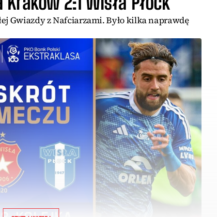
 Kraków 2:1 Wisła Płock
łej Gwiazdy z Nafciarzami. Było kilka naprawdę