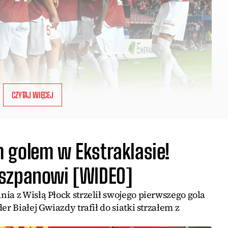
CZYTAJ WIĘCEJ
 golem w Ekstraklasie!
iszpanowi [WIDEO]
ia z Wisłą Płock strzelił swojego pierwszego gola
er Białej Gwiazdy trafił do siatki strzałem z
.