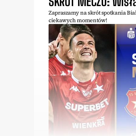
SKRÓT MECZU: Wisła
Zapraszamy na skrót spotkania Bia
ciekawych momentów!