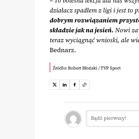
– To bolesna lekcja dla nas wszy
działacz spadłem z ligi i jest to
dobrym rozwiązaniem przyst
składzie jak na jesień.
Nowi zaw
teraz wyciągnąć wnioski, ale wi
Bednarz.
Źródło: Robert Błoński / TVP Sport