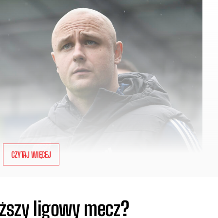
CZYTAJ WIĘCEJ
iższy ligowy mecz?