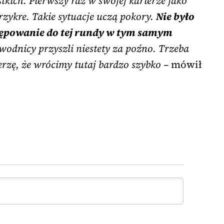
stkich. Pierwszy raz w swojej karierze jako
 przykre. Takie sytuacje uczą pokory.
Nie było
ępowanie do tej rundy w tym samym
odnicy przyszli niestety za poźno. Trzeba
erzę, że wrócimy tutaj bardzo szybko
– mówił