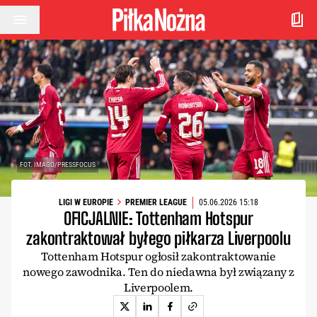
Przejdź do treści
FOT. IMAGO/PRESSFOCUS
LIGI W EUROPIE
PREMIER LEAGUE
05.06.2026 15:18
OFICJALNIE: Tottenham Hotspur
zakontraktował byłego piłkarza Liverpoolu
Tottenham Hotspur ogłosił zakontraktowanie
nowego zawodnika. Ten do niedawna był związany z
Liverpoolem.