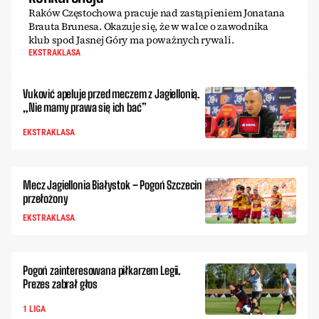
Raków Częstochowa pracuje nad zastąpieniem Jonatana
Brauta Brunesa. Okazuje się, że w walce o zawodnika
klub spod Jasnej Góry ma poważnych rywali.
EKSTRAKLASA
Vuković apeluje przed meczem z Jagiellonią.
„Nie mamy prawa się ich bać”
EKSTRAKLASA
Mecz Jagiellonia Białystok – Pogoń Szczecin
przełożony
EKSTRAKLASA
Pogoń zainteresowana piłkarzem Legii.
Prezes zabrał głos
1 LIGA