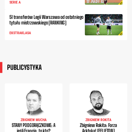
SERIE A
51 transferów Legii Warszawa od ostatniego
tytułu mistrzowskiego [RANKING]
EKSTRAKLASA
PUBLICYSTYKA
ZBIGNIEW MUCHA
ZBIGNIEW ROKITA
STANY PODGORĄCZKOWE: A
Zbigniew Rokita: Forza
jeśli Francja, to kto?
Arktyka! [FELIETON]