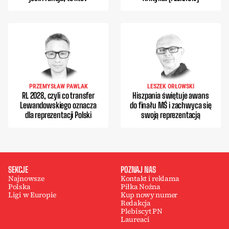
PRZEMYSŁAW PAWLAK
LESZEK ORŁOWSKI
RL 2028, czyli co transfer
Hiszpania świętuje awans
Lewandowskiego oznacza
do finału MŚ i zachwyca się
dla reprezentacji Polski
swoją reprezentacją
SEKCJE
POZNAJ NAS
Najnowsze
Kontakt i reklama
Polska
Piłka Nożna
Ligi w Europie
Kup nowy numer
Redakcja
Plebiscyt PN
Laureaci